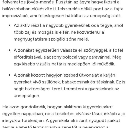
folyamatos jövés-menés. Pusztán az ágyra hagyatkozni a
hálószobában előkészített felszerelés nélkül pont az a fajta
improvizáció, ami feleslegesen hátráltat az ünnepség alatt.
Az aktív részt a nagyobb gyerekeknek oda tegye, ahol
több zaj és mozgás is elfér, ne közvetlenül a
megnyugtatásra szolgáló zóna mellé.
A zónákat egyszerűen válassza el: szőnyeggel, a fotel
elfordításával, alacsony polccal vagy paravánnal. Még
egy kisebb vizuális határ is meglepően jól működik.
A zónák között hagyjon szabad útvonalat a karján
gyereket vivő szülőnek, babakocsinak és táskának. Ez is
segít biztonságos teret teremteni a gyerekeknek az
ünnepségen.
Ha azon gondolkodik, hogyan alakítson ki gyereksarkot
egyetlen nappaliban, ne a tökéletes elválasztásra, inkább a jó
irányokra törekedjen. A gyerekeknek szánt nyugodt sarkot
tegye a lehető legtávolabb a zenétől, a pelenkázót a