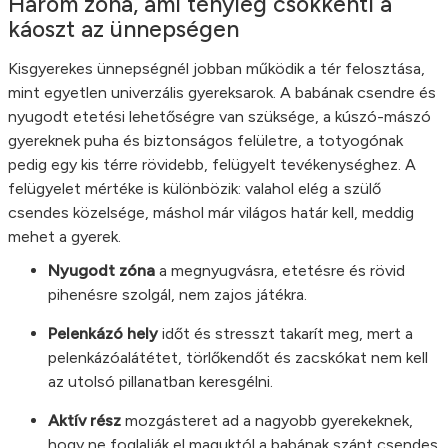
Három zóna, ami tényleg csökkenti a
káoszt az ünnepségen
Kisgyerekes ünnepségnél jobban működik a tér felosztása,
mint egyetlen univerzális gyereksarok. A babának csendre és
nyugodt etetési lehetőségre van szüksége, a kúszó-mászó
gyereknek puha és biztonságos felületre, a totyogónak
pedig egy kis térre rövidebb, felügyelt tevékenységhez. A
felügyelet mértéke is különbözik: valahol elég a szülő
csendes közelsége, máshol már világos határ kell, meddig
mehet a gyerek.
Nyugodt zóna
a megnyugvásra, etetésre és rövid
pihenésre szolgál, nem zajos játékra.
Pelenkázó hely
időt és stresszt takarít meg, mert a
pelenkázóalátétet, törlőkendőt és zacskókat nem kell
az utolsó pillanatban keresgélni.
Aktív rész
mozgásteret ad a nagyobb gyerekeknek,
hogy ne foglalják el maguktól a babának szánt csendes