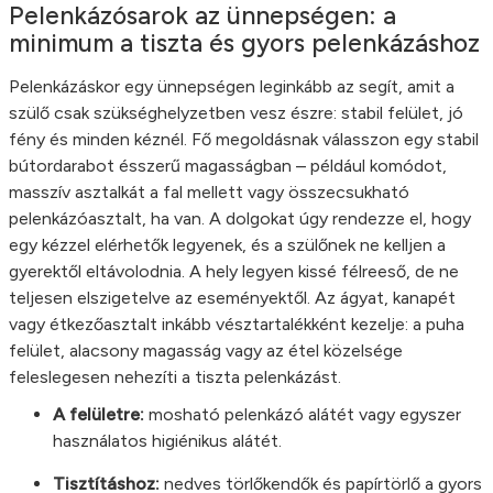
Pelenkázósarok az ünnepségen: a
minimum a tiszta és gyors pelenkázáshoz
Pelenkázáskor egy ünnepségen leginkább az segít, amit a
szülő csak szükséghelyzetben vesz észre: stabil felület, jó
fény és minden kéznél. Fő megoldásnak válasszon egy stabil
bútordarabot ésszerű magasságban – például komódot,
masszív asztalkát a fal mellett vagy összecsukható
pelenkázóasztalt, ha van. A dolgokat úgy rendezze el, hogy
egy kézzel elérhetők legyenek, és a szülőnek ne kelljen a
gyerektől eltávolodnia. A hely legyen kissé félreeső, de ne
teljesen elszigetelve az eseményektől. Az ágyat, kanapét
vagy étkezőasztalt inkább vésztartalékként kezelje: a puha
felület, alacsony magasság vagy az étel közelsége
feleslegesen nehezíti a tiszta pelenkázást.
A felületre:
mosható pelenkázó alátét vagy egyszer
használatos higiénikus alátét.
Tisztításhoz:
nedves törlőkendők és papírtörlő a gyors