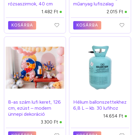
rózsaszirmok, 40 cm
műanyag lufiszalag
1.482 Ft
2.015 Ft
KOSÁRBA
KOSÁRBA
8-as szám lufi keret, 126
Hélium ballonszettekhez
cm, ezüst – modern
6,8 L – kb. 30 lufihoz
ünnepi dekoráció
14.654 Ft
3.300 Ft