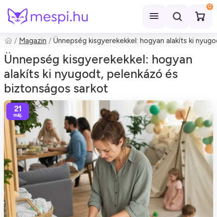
0
Magazin
Ünnepség kisgyerekekkel: hogyan alakíts ki nyugo
Keresés
Ünnepség kisgyerekekkel: hogyan
alakíts ki nyugodt, pelenkázó és
biztonságos sarkot
21
máj.