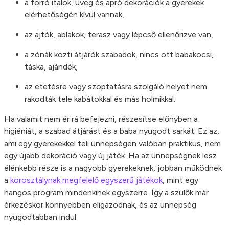
a forró italok, üveg és apró dekorációk a gyerekek
elérhetőségén kívül vannak,
az ajtók, ablakok, terasz vagy lépcső ellenőrizve van,
a zónák közti átjárók szabadok, nincs ott babakocsi,
táska, ajándék,
az etetésre vagy szoptatásra szolgáló helyet nem
rakodták tele kabátokkal és más holmikkal.
Ha valamit nem ér rá befejezni, részesítse előnyben a
higiéniát, a szabad átjárást és a baba nyugodt sarkát. Ez az,
ami egy gyerekekkel teli ünnepségen valóban praktikus, nem
egy újabb dekoráció vagy új játék. Ha az ünnepségnek lesz
élénkebb része is a nagyobb gyerekeknek, jobban működnek
a
korosztálynak megfelelő egyszerű játékok
, mint egy
hangos program mindenkinek egyszerre. Így a szülők már
érkezéskor könnyebben eligazodnak, és az ünnepség
nyugodtabban indul.