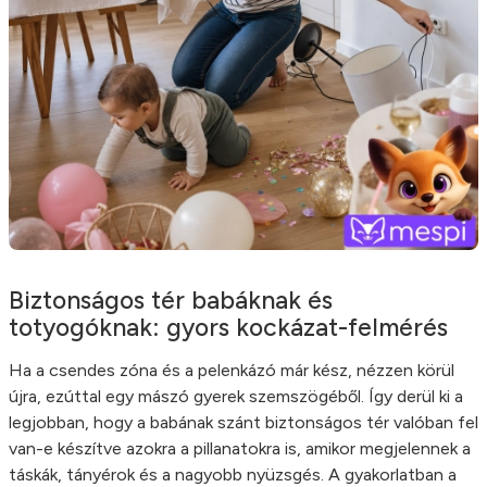
Biztonságos tér babáknak és
totyogóknak: gyors kockázat-felmérés
Ha a csendes zóna és a pelenkázó már kész, nézzen körül
újra, ezúttal egy mászó gyerek szemszögéből. Így derül ki a
legjobban, hogy a babának szánt biztonságos tér valóban fel
van-e készítve azokra a pillanatokra is, amikor megjelennek a
táskák, tányérok és a nagyobb nyüzsgés. A gyakorlatban a