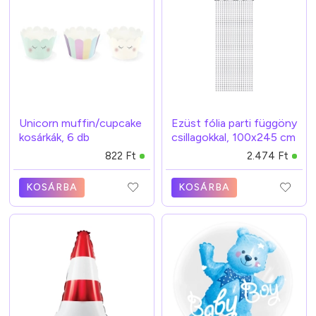
Unicorn muffin/cupcake
Ezüst fólia parti függöny
kosárkák, 6 db
csillagokkal, 100x245 cm
822 Ft
2.474 Ft
KOSÁRBA
KOSÁRBA