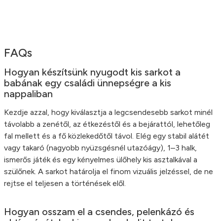
FAQs
Hogyan készítsünk nyugodt kis sarkot a
babának egy családi ünnepségre a kis
nappaliban
Kezdje azzal, hogy kiválasztja a legcsendesebb sarkot minél
távolabb a zenétől, az étkezéstől és a bejárattól, lehetőleg
fal mellett és a fő közlekedőtől távol. Elég egy stabil alátét
vagy takaró (nagyobb nyüzsgésnél utazóágy), 1–3 halk,
ismerős játék és egy kényelmes ülőhely kis asztalkával a
szülőnek. A sarkot határolja el finom vizuális jelzéssel, de ne
rejtse el teljesen a történések elől.
Hogyan osszam el a csendes, pelenkázó és