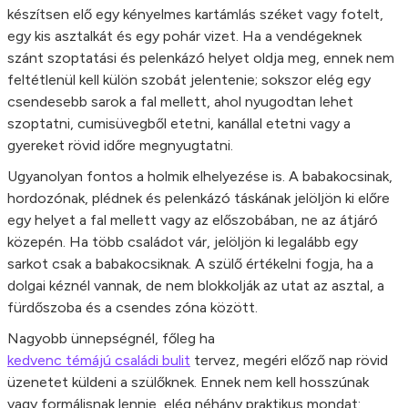
készítsen elő egy kényelmes kartámlás széket vagy fotelt,
egy kis asztalkát és egy pohár vizet. Ha a vendégeknek
szánt szoptatási és pelenkázó helyet oldja meg, ennek nem
feltétlenül kell külön szobát jelentenie; sokszor elég egy
csendesebb sarok a fal mellett, ahol nyugodtan lehet
szoptatni, cumisüvegből etetni, kanállal etetni vagy a
gyereket rövid időre megnyugtatni.
Ugyanolyan fontos a holmik elhelyezése is. A babakocsinak,
hordozónak, plédnek és pelenkázó táskának jelöljön ki előre
egy helyet a fal mellett vagy az előszobában, ne az átjáró
közepén. Ha több családot vár, jelöljön ki legalább egy
sarkot csak a babakocsiknak. A szülő értékelni fogja, ha a
dolgai kéznél vannak, de nem blokkolják az utat az asztal, a
fürdőszoba és a csendes zóna között.
Nagyobb ünnepségnél, főleg ha
kedvenc témájú családi bulit
tervez, megéri előző nap rövid
üzenetet küldeni a szülőknek. Ennek nem kell hosszúnak
vagy formálisnak lennie, elég néhány praktikus mondat: