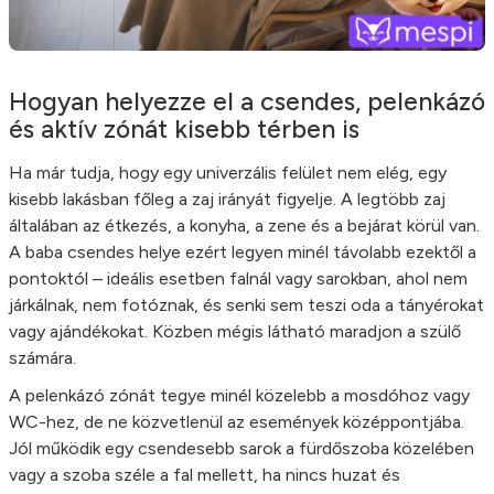
Hogyan helyezze el a csendes, pelenkázó
és aktív zónát kisebb térben is
Ha már tudja, hogy egy univerzális felület nem elég, egy
kisebb lakásban főleg a zaj irányát figyelje. A legtöbb zaj
általában az étkezés, a konyha, a zene és a bejárat körül van.
A baba csendes helye ezért legyen minél távolabb ezektől a
pontoktól – ideális esetben falnál vagy sarokban, ahol nem
járkálnak, nem fotóznak, és senki sem teszi oda a tányérokat
vagy ajándékokat. Közben mégis látható maradjon a szülő
számára.
A pelenkázó zónát tegye minél közelebb a mosdóhoz vagy
WC-hez, de ne közvetlenül az események középpontjába.
Jól működik egy csendesebb sarok a fürdőszoba közelében
vagy a szoba széle a fal mellett, ha nincs huzat és