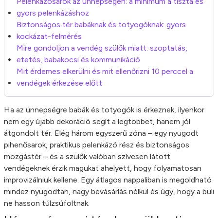
Pelenkázósarok az ünnepségen: a minimum a tiszta és
gyors pelenkázáshoz
Biztonságos tér babáknak és totyogóknak: gyors
kockázat-felmérés
Mire gondoljon a vendég szülők miatt: szoptatás,
etetés, babakocsi és kommunikáció
Mit érdemes elkerülni és mit ellenőrizni 10 perccel a
vendégek érkezése előtt
Ha az ünnepségre babák és totyogók is érkeznek, ilyenkor
nem egy újabb dekoráció segít a legtöbbet, hanem jól
átgondolt tér. Elég három egyszerű zóna – egy nyugodt
pihenősarok, praktikus pelenkázó rész és biztonságos
mozgástér – és a szülők valóban szívesen látott
vendégeknek érzik magukat ahelyett, hogy folyamatosan
improvizálniuk kellene. Egy átlagos nappaliban is megoldható
mindez nyugodtan, nagy bevásárlás nélkül és úgy, hogy a buli
ne hasson túlzsúfoltnak.