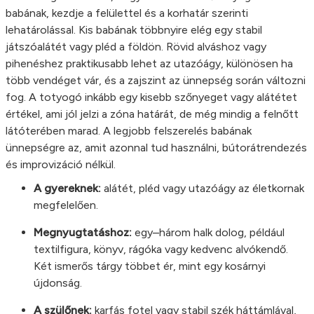
babának, kezdje a felülettel és a korhatár szerinti
lehatárolással. Kis babának többnyire elég egy stabil
játszóalátét vagy pléd a földön. Rövid alváshoz vagy
pihenéshez praktikusabb lehet az utazóágy, különösen ha
több vendéget vár, és a zajszint az ünnepség során változni
fog. A totyogó inkább egy kisebb szőnyeget vagy alátétet
értékel, ami jól jelzi a zóna határát, de még mindig a felnőtt
látóterében marad. A legjobb felszerelés babának
ünnepségre az, amit azonnal tud használni, bútorátrendezés
és improvizáció nélkül.
A gyereknek:
alátét, pléd vagy utazóágy az életkornak
megfelelően.
Megnyugtatáshoz:
egy–három halk dolog, például
textilfigura, könyv, rágóka vagy kedvenc alvókendő.
Két ismerős tárgy többet ér, mint egy kosárnyi
újdonság.
A szülőnek:
karfás fotel vagy stabil szék háttámlával,