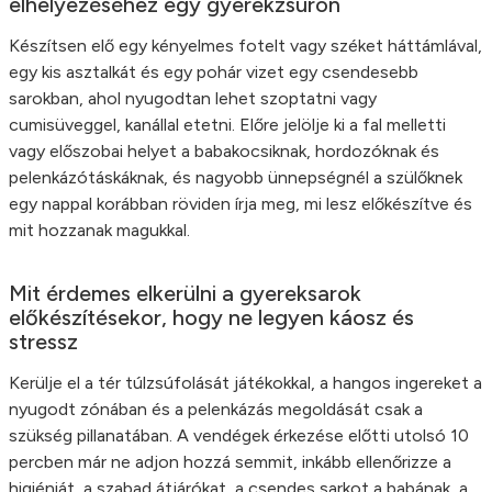
elhelyezéséhez egy gyerekzsúron
Készítsen elő egy kényelmes fotelt vagy széket háttámlával,
egy kis asztalkát és egy pohár vizet egy csendesebb
sarokban, ahol nyugodtan lehet szoptatni vagy
cumisüveggel, kanállal etetni. Előre jelölje ki a fal melletti
vagy előszobai helyet a babakocsiknak, hordozóknak és
pelenkázótáskáknak, és nagyobb ünnepségnél a szülőknek
egy nappal korábban röviden írja meg, mi lesz előkészítve és
mit hozzanak magukkal.
Mit érdemes elkerülni a gyereksarok
előkészítésekor, hogy ne legyen káosz és
stressz
Kerülje el a tér túlzsúfolását játékokkal, a hangos ingereket a
nyugodt zónában és a pelenkázás megoldását csak a
szükség pillanatában. A vendégek érkezése előtti utolsó 10
percben már ne adjon hozzá semmit, inkább ellenőrizze a
higiéniát, a szabad átjárókat, a csendes sarkot a babának, a