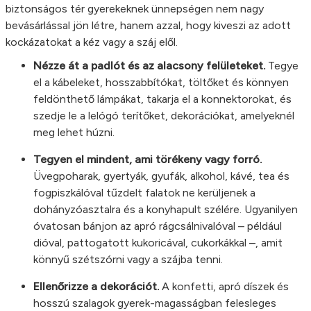
biztonságos tér gyerekeknek ünnepségen nem nagy
bevásárlással jön létre, hanem azzal, hogy kiveszi az adott
kockázatokat a kéz vagy a száj elől.
Nézze át a padlót és az alacsony felületeket.
Tegye
el a kábeleket, hosszabbítókat, töltőket és könnyen
feldönthető lámpákat, takarja el a konnektorokat, és
szedje le a lelógó terítőket, dekorációkat, amelyeknél
meg lehet húzni.
Tegyen el mindent, ami törékeny vagy forró.
Üvegpoharak, gyertyák, gyufák, alkohol, kávé, tea és
fogpiszkálóval tűzdelt falatok ne kerüljenek a
dohányzóasztalra és a konyhapult szélére. Ugyanilyen
óvatosan bánjon az apró rágcsálnivalóval – például
dióval, pattogatott kukoricával, cukorkákkal –, amit
könnyű szétszórni vagy a szájba tenni.
Ellenőrizze a dekorációt.
A konfetti, apró díszek és
hosszú szalagok gyerek-magasságban felesleges