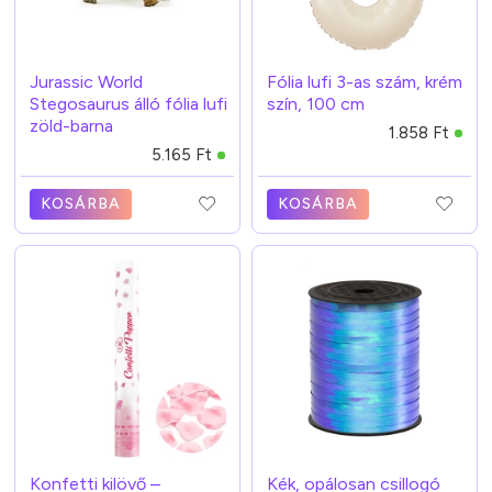
Jurassic World
Fólia lufi 3-as szám, krém
Stegosaurus álló fólia lufi
szín, 100 cm
zöld-barna
1.858 Ft
5.165 Ft
KOSÁRBA
KOSÁRBA
Konfetti kilövő –
Kék, opálosan csillogó