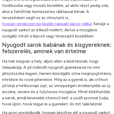
fürdőszoba vagy mosdó közelébe, az aktív részt pedig oda,
ahol a felnőttek természetes rálátással bírnak. A
tervezésben segít ez az útmutató is,
hogyan rendezzen be kisebb nappalit káosz nélkül
. Kerülje a
nyugodt sarkot az étkező mellett, illetve a mozgásra
szolgáló zónát a lépcső vagy teraszajtó közelében.
Nyugodt sarok babának és kisgyereknek:
felszerelés, aminek van értelme
Ha már megvan a hely, álljon ellen a kísértésnek, hogy
telepakolja. A jól működő nyugodt gyereksarok ne mini
játszószoba legyen, hanem kiszolgáló zóna megnyugtatásra,
etetésre és rövid pihenésre. Még az a gyerek is, aki otthon
jól bírja a hétköznapi zajt, az ünnepségen érzékenyebb az új
arcokra, zenére és a folytonos mozgásra. Minél átláthatóbb
a sarok, annál kevesebb stresszt kelt: a szülő azonnal tudja,
hová üljön, hová tegye le a gyereket, és mit talál kéznél.
Ha azon gondolkodik, hogyan készítse elő a nyugodt sarkot