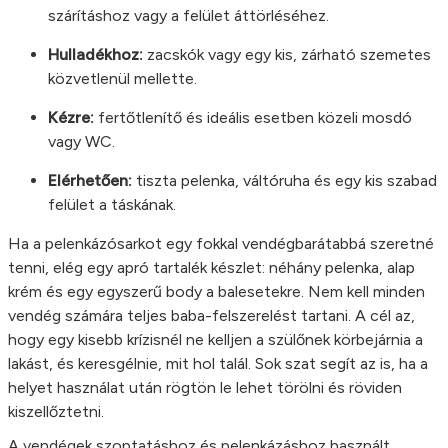
szárításhoz vagy a felület áttörléséhez.
Hulladékhoz:
zacskók vagy egy kis, zárható szemetes
közvetlenül mellette.
Kézre:
fertőtlenítő és ideális esetben közeli mosdó
vagy WC.
Elérhetően:
tiszta pelenka, váltóruha és egy kis szabad
felület a táskának.
Ha a pelenkázósarkot egy fokkal vendégbarátabbá szeretné
tenni, elég egy apró tartalék készlet: néhány pelenka, alap
krém és egy egyszerű body a balesetekre. Nem kell minden
vendég számára teljes baba-felszerelést tartani. A cél az,
hogy egy kisebb krízisnél ne kelljen a szülőnek körbejárnia a
lakást, és keresgélnie, mit hol talál. Sok szat segít az is, ha a
helyet használat után rögtön le lehet törölni és röviden
kiszellőztetni.
A vendégek szoptatáshoz és pelenkázáshoz használt