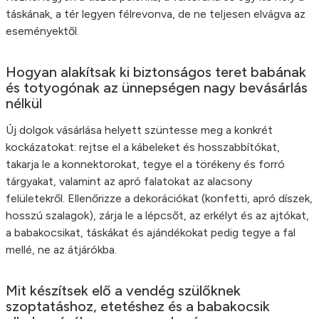
táskának, a tér legyen félrevonva, de ne teljesen elvágva az
eseményektől.
Hogyan alakítsak ki biztonságos teret babának
és totyogónak az ünnepségen nagy bevásárlás
nélkül
Új dolgok vásárlása helyett szüntesse meg a konkrét
kockázatokat: rejtse el a kábeleket és hosszabbítókat,
takarja le a konnektorokat, tegye el a törékeny és forró
tárgyakat, valamint az apró falatokat az alacsony
felületekről. Ellenőrizze a dekorációkat (konfetti, apró díszek,
hosszú szalagok), zárja le a lépcsőt, az erkélyt és az ajtókat,
a babakocsikat, táskákat és ajándékokat pedig tegye a fal
mellé, ne az átjárókba.
Mit készítsek elő a vendég szülőknek
szoptatáshoz, etetéshez és a babakocsik