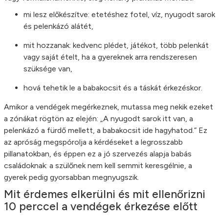
mi lesz előkészítve: etetéshez fotel, víz, nyugodt sarok
és pelenkázó alátét,
mit hozzanak: kedvenc plédet, játékot, több pelenkát
vagy saját ételt, ha a gyereknek arra rendszeresen
szüksége van,
hová tehetik le a babakocsit és a táskát érkezéskor.
Amikor a vendégek megérkeznek, mutassa meg nekik ezeket
a zónákat rögtön az elején: „A nyugodt sarok itt van, a
pelenkázó a fürdő mellett, a babakocsit ide hagyhatod.” Ez
az apróság megspórolja a kérdéseket a legrosszabb
pillanatokban, és éppen ez a jó szervezés alapja babás
családoknak: a szülőnek nem kell semmit keresgélnie, a
gyerek pedig gyorsabban megnyugszik.
Mit érdemes elkerülni és mit ellenőrizni
10 perccel a vendégek érkezése előtt