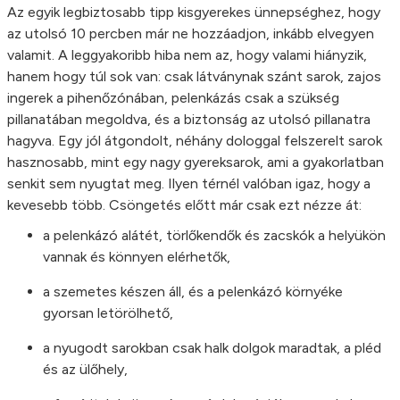
Az egyik legbiztosabb tipp kisgyerekes ünnepséghez, hogy
az utolsó 10 percben már ne hozzáadjon, inkább elvegyen
valamit. A leggyakoribb hiba nem az, hogy valami hiányzik,
hanem hogy túl sok van: csak látványnak szánt sarok, zajos
ingerek a pihenőzónában, pelenkázás csak a szükség
pillanatában megoldva, és a biztonság az utolsó pillanatra
hagyva. Egy jól átgondolt, néhány dologgal felszerelt sarok
hasznosabb, mint egy nagy gyereksarok, ami a gyakorlatban
senkit sem nyugtat meg. Ilyen térnél valóban igaz, hogy a
kevesebb több. Csöngetés előtt már csak ezt nézze át:
a pelenkázó alátét, törlőkendők és zacskók a helyükön
vannak és könnyen elérhetők,
a szemetes készen áll, és a pelenkázó környéke
gyorsan letörölhető,
a nyugodt sarokban csak halk dolgok maradtak, a pléd
és az ülőhely,