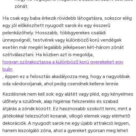
zónát.
Ha csak egy baba érkezik rövidebb látogatásra, sokszor elég
egy jól előkészített nyugodt sarok és egy ésszerű
pelenkázóhely. Hosszabb, többgyerekes családi
ünnepségnél, testvérek vagy különböző korú vendégek
esetén már megéri legalább jelképesen két-három zónát
szétválasztani. Ha közben azt is megoldja,
hogyan szórakoztassa a különböző korú gyerekeket egy
bulin
, éppen ez a felosztás akadályozza meg, hogy a nagyobbak
oda vándoroljanak, ahol pedig csendnek kellene lennie.
Kezdésnek nem kell sok: egy alátét vagy pléd, egy kényelmes
ülőhely a szülőnek, alap higiéniai felszerelés és szabad
átjárás a zónák között. Ez hasznosabb szokott lenni, mint a
játékokkal telezsúfolt kosarak, villogó elemek vagy elérhető
dekorációk. A nyugodt sarok ne egy újabb attrakció legyen,
hanem kiszolgáló zóna, ahol a gyereket gyorsan meg lehet