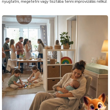
nyugtatni, megetetni vagy tisztába tenni improvizálás nélkül.