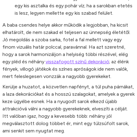
egy kis asztalka és egy pohár víz; ha a sarokban etetés
is lesz, legyen mellette egy kis szabad felület.
A baba csendes helye akkor működik a legjobban, ha kicsit
elhatárolt, de nem szakad el teljesen az ünnepség életétől.
Jó megoldás a szoba sarka, fotel a fal mellett vagy egy
finom vizuális határ polccal, paravánnal. Ha azt szeretné,
hogy a sarok harmonizáljon a helyiség többi részével, elég
egy pléd és néhány
visszafogott színű dekoráció
; az élénk
fények, villogó játékok és színes apróságok ide nem valók,
mert feleslegesen vonzzák a nagyobb gyerekeket.
Kerülje a huzatot, a közvetlen napfényt, a túl puha párnákat,
a laza dekorációkat és a hosszú szalagokat, amelyek a gyerek
keze ügyébe esnek. Ha a nyugodt sarok elkezd újabb
attrakcióvá válni a nagyobb gyerekeknek, elveszíti a célját.
Itt valóban igaz, hogy a kevesebb több: néhány jól
megválasztott dolog többet ér, mint egy túlzsúfolt sarok,
ami senkit sem nyugtat meg.