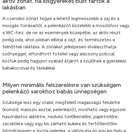
aktív zónát, ha kisgyerekes bulit tartok a
lakásban
A csendes zónát tegye a lehető legmesszebb a zaj és a
mozgás forrásaitól, a pelenkázót közelebb a mosdóhoz vagy
a WC-hez, de ne az események közepébe, az aktív részt
pedig oda, ahol jobban elbírja a zajt, és természetes a
felnőttek rálátása. A zónákat jelképesen elválaszthatja
szőnyeggel, elfordított fotellel vagy alacsony polccal,
köztük pedig hagyjon szabad átjárót a szülőnek a gyerekkel,
babakocsival és táskákkal.
Milyen minimális felszerelésre van szükségem
pelenkázó sarokhoz babás ünnepségen
Szüksége lesz egy stabil, megfelelő magasságú felületre
(komód, masszív asztal, pelenkázó), mosható vagy egyszer
használatos alátétre, nedves törlőkendőre, papírtörlőre,
zacskókra vagy egy kis zárható kukára és fertőtlenítőre.
Kéznél legyen a tiszta pelenka, a váltóruha és egy kis hely a