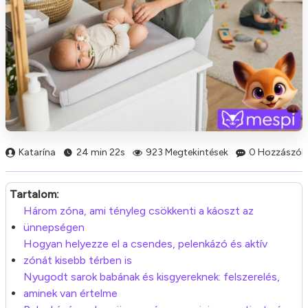
Katarína
24 min 22s
923 Megtekintések
0 Hozzászólá
Tartalom:
Három zóna, ami tényleg csökkenti a káoszt az
ünnepségen
Hogyan helyezze el a csendes, pelenkázó és aktív
zónát kisebb térben is
Nyugodt sarok babának és kisgyereknek: felszerelés,
aminek van értelme