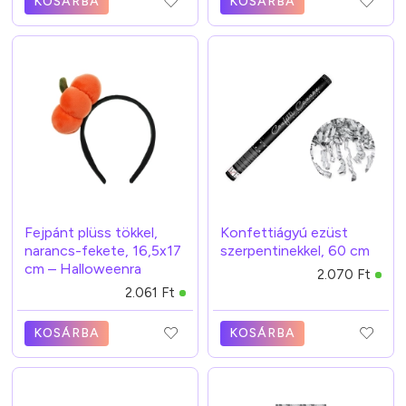
KOSÁRBA
KOSÁRBA
Fejpánt plüss tökkel,
Konfettiágyú ezüst
narancs-fekete, 16,5x17
szerpentinekkel, 60 cm
cm – Halloweenra
2.070 Ft
2.061 Ft
KOSÁRBA
KOSÁRBA