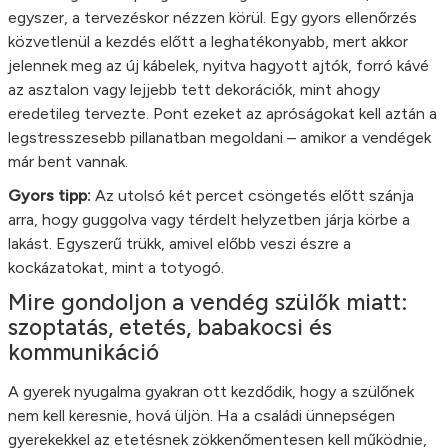
egyszer, a tervezéskor nézzen körül. Egy gyors ellenőrzés
közvetlenül a kezdés előtt a leghatékonyabb, mert akkor
jelennek meg az új kábelek, nyitva hagyott ajtók, forró kávé
az asztalon vagy lejjebb tett dekorációk, mint ahogy
eredetileg tervezte. Pont ezeket az apróságokat kell aztán a
legstresszesebb pillanatban megoldani – amikor a vendégek
már bent vannak.
Gyors tipp:
Az utolsó két percet csöngetés előtt szánja
arra, hogy guggolva vagy térdelt helyzetben járja körbe a
lakást. Egyszerű trükk, amivel előbb veszi észre a
kockázatokat, mint a totyogó.
Mire gondoljon a vendég szülők miatt:
szoptatás, etetés, babakocsi és
kommunikáció
A gyerek nyugalma gyakran ott kezdődik, hogy a szülőnek
nem kell keresnie, hová üljön. Ha a családi ünnepségen
gyerekekkel az etetésnek zökkenőmentesen kell működnie,