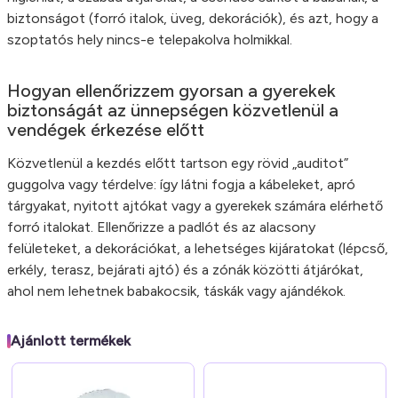
biztonságot (forró italok, üveg, dekorációk), és azt, hogy a
szoptatós hely nincs-e telepakolva holmikkal.
Hogyan ellenőrizzem gyorsan a gyerekek
biztonságát az ünnepségen közvetlenül a
vendégek érkezése előtt
Közvetlenül a kezdés előtt tartson egy rövid „auditot”
guggolva vagy térdelve: így látni fogja a kábeleket, apró
tárgyakat, nyitott ajtókat vagy a gyerekek számára elérhető
forró italokat. Ellenőrizze a padlót és az alacsony
felületeket, a dekorációkat, a lehetséges kijáratokat (lépcső,
erkély, terasz, bejárati ajtó) és a zónák közötti átjárókat,
ahol nem lehetnek babakocsik, táskák vagy ajándékok.
Ajánlott termékek