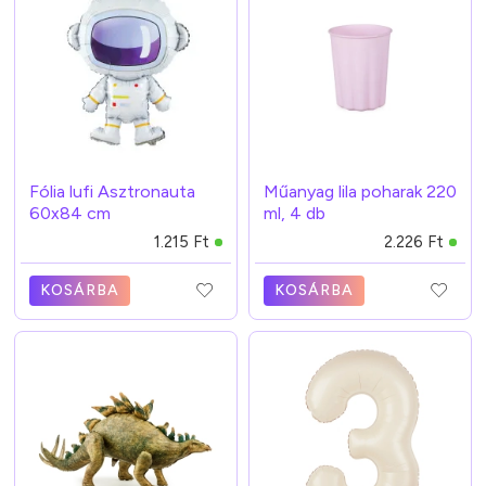
Fólia lufi Asztronauta
Műanyag lila poharak 220
60x84 cm
ml, 4 db
1.215 Ft
2.226 Ft
KOSÁRBA
KOSÁRBA