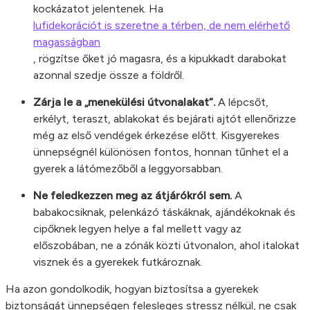
kockázatot jelentenek. Ha
lufidekorációt is szeretne a térben, de nem elérhető
magasságban
, rögzítse őket jó magasra, és a kipukkadt darabokat
azonnal szedje össze a földről.
Zárja le a „menekülési útvonalakat“.
A lépcsőt,
erkélyt, teraszt, ablakokat és bejárati ajtót ellenőrizze
még az első vendégek érkezése előtt. Kisgyerekes
ünnepségnél különösen fontos, honnan tűnhet el a
gyerek a látómezőből a leggyorsabban.
Ne feledkezzen meg az átjárókról sem.
A
babakocsiknak, pelenkázó táskáknak, ajándékoknak és
cipőknek legyen helye a fal mellett vagy az
előszobában, ne a zónák közti útvonalon, ahol italokat
visznek és a gyerekek futkároznak.
Ha azon gondolkodik, hogyan biztosítsa a gyerekek
biztonságát ünnepségen felesleges stressz nélkül, ne csak