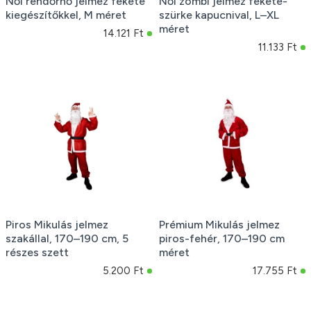
Női rendőrnő jelmez fekete
Női zombi jelmez fekete-
kiegészítőkkel, M méret
szürke kapucnival, L–XL
méret
14.121 Ft
11.133 Ft
Piros Mikulás jelmez
Prémium Mikulás jelmez
szakállal, 170–190 cm, 5
piros-fehér, 170–190 cm
részes szett
méret
5.200 Ft
17.755 Ft