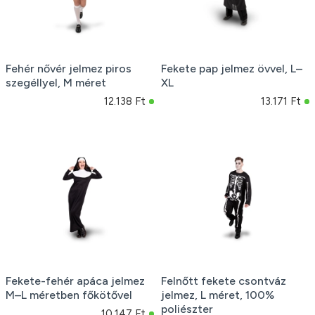
Fehér nővér jelmez piros
Fekete pap jelmez övvel, L–
szegéllyel, M méret
XL
12.138 Ft
13.171 Ft
Fekete-fehér apáca jelmez
Felnőtt fekete csontváz
M–L méretben főkötővel
jelmez, L méret, 100%
poliészter
10.147 Ft