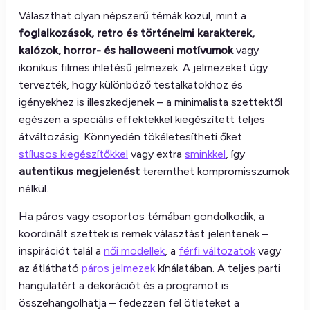
Választhat olyan népszerű témák közül, mint a
foglalkozások, retro és történelmi karakterek,
kalózok, horror- és halloweeni motívumok
vagy
ikonikus filmes ihletésű jelmezek. A jelmezeket úgy
tervezték, hogy különböző testalkatokhoz és
igényekhez is illeszkedjenek – a minimalista szettektől
egészen a speciális effektekkel kiegészített teljes
átváltozásig. Könnyedén tökéletesítheti őket
stílusos kiegészítőkkel
vagy extra
sminkkel
, így
autentikus megjelenést
teremthet kompromisszumok
nélkül.
Ha páros vagy csoportos témában gondolkodik, a
koordinált szettek is remek választást jelentenek –
inspirációt talál a
női modellek
, a
férfi változatok
vagy
az átlátható
páros jelmezek
kínálatában. A teljes parti
hangulatért a dekorációt és a programot is
összehangolhatja – fedezzen fel ötleteket a