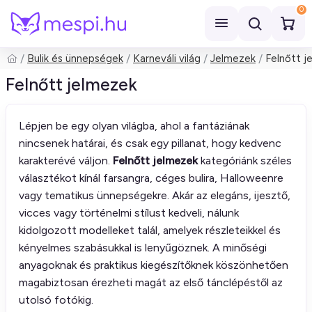
0
Bulik és ünnepségek
Karneváli világ
Jelmezek
Felnőtt j
Keresés
Felnőtt jelmezek
Lépjen be egy olyan világba, ahol a fantáziának
nincsenek határai, és csak egy pillanat, hogy kedvenc
karakterévé váljon.
Felnőtt jelmezek
kategóriánk széles
választékot kínál farsangra, céges bulira, Halloweenre
vagy tematikus ünnepségekre. Akár az elegáns, ijesztő,
vicces vagy történelmi stílust kedveli, nálunk
kidolgozott modelleket talál, amelyek részleteikkel és
kényelmes szabásukkal is lenyűgöznek. A minőségi
anyagoknak és praktikus kiegészítőknek köszönhetően
magabiztosan érezheti magát az első tánclépéstől az
utolsó fotókig.