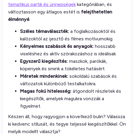
tematikus partik és ünnepségek
kategóriában, és
változtasson egy átlagos estét is
felejthetetlen
élménnyé
.
Széles témaválaszték:
a foglalkozásoktól és
kalózoktól az ijesztő és filmes motívumokig.
Kényelmes szabások és anyagok:
hosszabb
viseléshez és aktív szórakozáshoz is ideálisak.
Egyszerű kiegészítés:
maszkok, parókák,
köpenyek és smink a tökéletes hatásért.
Méretek mindenkinek:
sokoldalú szabások és
változatok különböző testalkatokra.
Magas fokú hitelesség:
átgondolt részletek és
kiegészítők, amelyek magukra vonzzák a
figyelmet.
Készen áll, hogy ragyogjon a következő bulin? Válassza
ki kedvenc stílusát, és tegye teljessé kiegészítőkkel. Ön
melyik modellt választja?