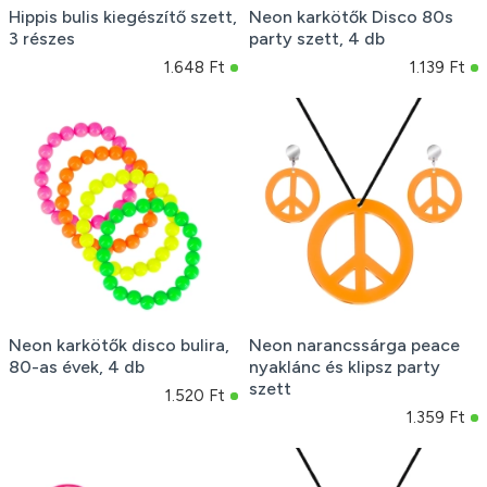
Hippis bulis kiegészítő szett,
Neon karkötők Disco 80s
3 részes
party szett, 4 db
1.648 Ft
1.139 Ft
Neon karkötők disco bulira,
Neon narancssárga peace
80-as évek, 4 db
nyaklánc és klipsz party
szett
1.520 Ft
1.359 Ft