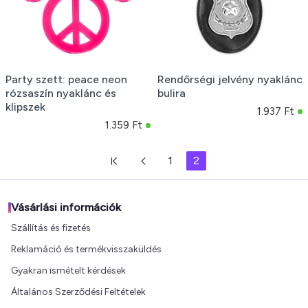
Party szett: peace neon
Rendőrségi jelvény nyaklánc
rózsaszín nyaklánc és
bulira
klipszek
1.937 Ft
1.359 Ft
1
2
Vásárlási információk
Szállítás és fizetés
Reklamáció és termékvisszaküldés
Gyakran ismételt kérdések
Általános Szerződési Feltételek