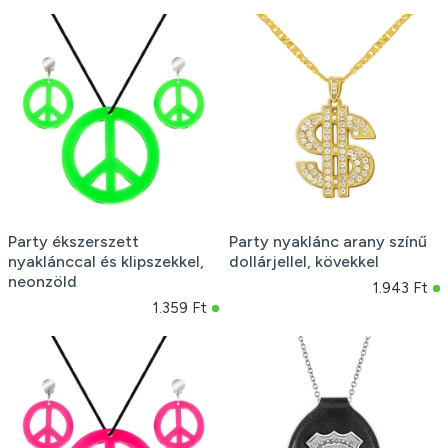
Party ékszerszett
Party nyaklánc arany színű
nyaklánccal és klipszekkel,
dollárjellel, kövekkel
neonzöld
1.943 Ft
1.359 Ft