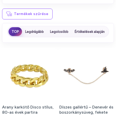
Termékek szűrése
TOP
Legdrágább
Legolcsóbb
Értékelések alapján
Arany karkötő Disco stílus,
Díszes gallértű – Denevér és
80-as évek partira
boszorkánysüveg, fekete