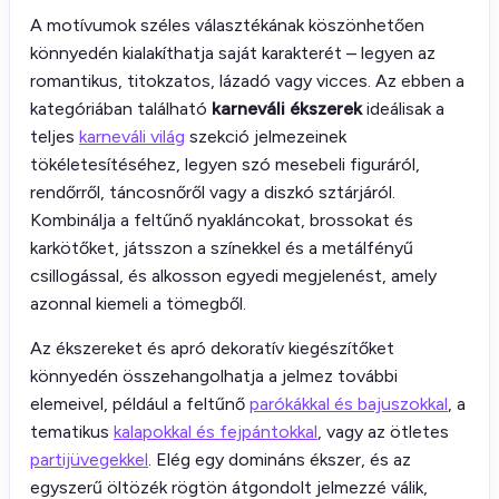
A motívumok széles választékának köszönhetően
könnyedén kialakíthatja saját karakterét – legyen az
romantikus, titokzatos, lázadó vagy vicces. Az ebben a
kategóriában található
karneváli ékszerek
ideálisak a
teljes
karneváli világ
szekció jelmezeinek
tökéletesítéséhez, legyen szó mesebeli figuráról,
rendőrről, táncosnőről vagy a diszkó sztárjáról.
Kombinálja a feltűnő nyakláncokat, brossokat és
karkötőket, játsszon a színekkel és a metálfényű
csillogással, és alkosson egyedi megjelenést, amely
azonnal kiemeli a tömegből.
Az ékszereket és apró dekoratív kiegészítőket
könnyedén összehangolhatja a jelmez további
elemeivel, például a feltűnő
parókákkal és bajuszokkal
, a
tematikus
kalapokkal és fejpántokkal
, vagy az ötletes
partijüvegekkel
. Elég egy domináns ékszer, és az
egyszerű öltözék rögtön átgondolt jelmezzé válik,