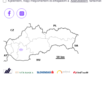
Kijelentem, hogy megismertem és elfogadom a
Adatvédelem
tartalmát
mespi.sk © 2018–2026