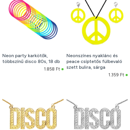
Neon party karkötők,
Neonszínes nyaklánc és
többszínű disco 80s, 18 db
peace csíptetős fülbevaló
szett bulira, sárga
1.858 Ft
1.359 Ft