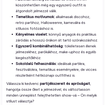
köszönhetően még egy egyszerű outfit is
átgondolt jelmezzé válik.
Tematikus motívumok:
alkalmasak discohoz,
retro partihoz, Halloweenre, karneválra és
stílusos fotózáshoz is.
Kényelmes viselet:
könnyű anyagok és praktikus
záródás a hosszú órákon át tartó szórakozáshoz.
Egyszerű kombinálhatóság:
tökéletesen illenek
jelmezekhez, parókákhoz, make-uphoz és egyéb
kiegészítőkhöz.
Sokoldalú felhasználás:
ideálisak partikra,
fesztiválokra, tematikus eseményekre, de vicces
részletként hétköznapi outfithez is.
Válassza ki kedvenc
partijékszereit és apróságait
,
hangolja össze őket a jelmezével, és változtasson
minden ünneplést felejthetetlen show-vá – Ön melyik
stílust választja?