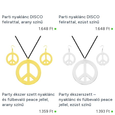
Parti nyaklánc DISCO
Parti nyaklánc DISCO
felirattal, arany színű
felirattal, ezüst színű
1.648 Ft
1.648 Ft
Party ékszer szett nyaklánc
Party ékszerszett –
és fülbevaló peace jellel,
nyaklánc és fülbevaló peace
arany színű
jellel, ezüst színű
1.359 Ft
1.393 Ft