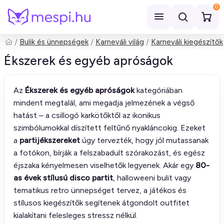
0
Bulik és ünnepségek
Karneváli világ
Karneváli kiegészítők
Keresés
Ékszerek és egyéb apróságok
Az
Ékszerek és egyéb apróságok
kategóriában
mindent megtalál, ami megadja jelmezének a végső
hatást – a csillogó karkötőktől az ikonikus
szimbólumokkal díszített feltűnő nyakláncokig. Ezeket
a
partijékszereket
úgy tervezték, hogy jól mutassanak
a fotókon, bírják a felszabadult szórakozást, és egész
éjszaka kényelmesen viselhetők legyenek. Akár egy
80-
as évek stílusú disco partit
, halloweeni bulit vagy
tematikus retro ünnepséget tervez, a játékos és
stílusos kiegészítők segítenek átgondolt outfitet
kialakítani felesleges stressz nélkül.