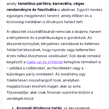
amely
tematikus partikra, karneválra, céges
rendezvényre és fesztiválra
is alkalmas. Együtt mindez
egységes megjelenést teremt, amely élőben és a
közösségi médiában is látványos hatást kelt.
A választék összeállításánál nemcsak a dizájnra, hanem
a kényelemre és a praktikusságra is gondolunk. Az
ékszerek könnyűek, kényelmes záródással és kellemes
felülettel készülnek, hogy nyomás vagy kellemetlen
érzés nélkül élvezhesse viselésüket. Sok darab remekül
kiegészíti a
make-up és effektek
kategória termékeit is
– például a csillámokat, arcfestékeket vagy a
különleges party sminkeket. Az eredmény egy
tökéletesen összehangolt look, amelyben
magabiztosan érezheti magát, akár az este
főszereplője, akár csak finoman szeretne kitűnni a
vendégek közül.
Azonnali látványos hatás:
az ékszereknek