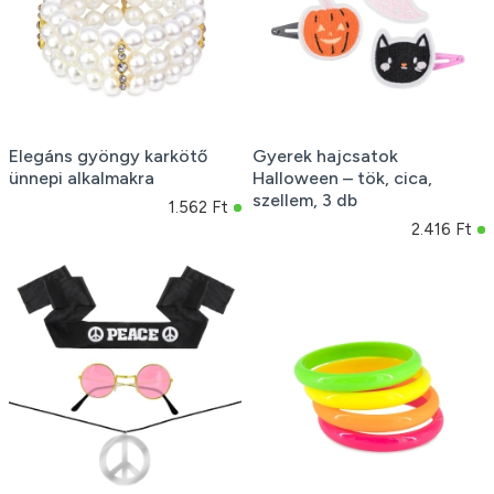
Elegáns gyöngy karkötő
Gyerek hajcsatok
ünnepi alkalmakra
Halloween – tök, cica,
szellem, 3 db
1.562 Ft
2.416 Ft