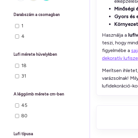
elképzelés
Minőségi 
Darabszám a csomagban
Gyors és 
Környezet
1
Használja a
lufi
4
teszi, hogy min
figyelmébe a
saj
Lufi mérete hüvelykben
dekoratív lufisz
18
Merítsen ihletet
31
varázsolnak! Mil
lufidekoráció-k
A léggömb mérete cm-ben
45
80
Lufi típusa