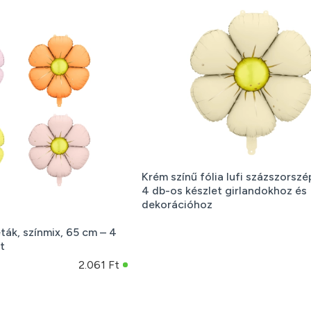
Krém színű fólia lufi százszorszé
4 db-os készlet girlandokhoz és
dekorációhoz
éták, színmix, 65 cm – 4
t
2.061 Ft