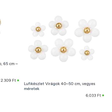
p, 65 cm –
2.309 Ft
Lufikészlet Virágok 40–50 cm, vegyes
méretek
6.033 Ft