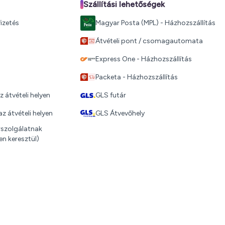
Szállítási lehetőségek
izetés
Magyar Posta (MPL) - Házhozszállítás
Átvételi pont / csomagautomata
Express One - Házhozszállítás
Packeta - Házhozszállítás
z átvételi helyen
GLS futár
z átvételi helyen
GLS Átvevőhely
árszolgálatnak
n keresztül)