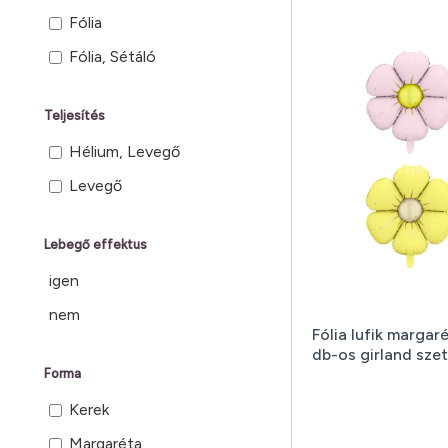
Fólia
Fólia, Sétáló
Teljesítés
Hélium, Levegő
Levegő
Lebegő effektus
igen
nem
Fólia lufik margar
db-os girland szet
Forma
Kerek
Margaréta