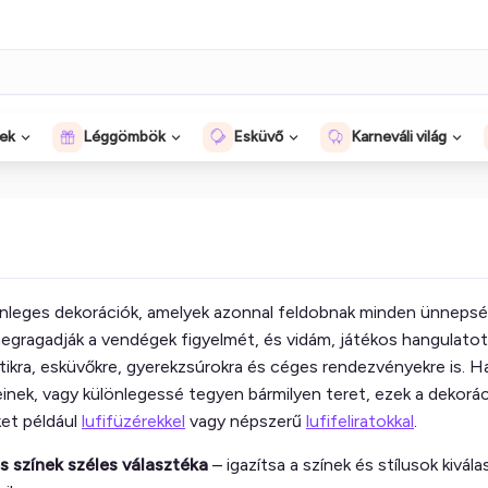
gek
Léggömbök
Esküvő
Karneváli világ
nleges dekorációk, amelyek azonnal feldobnak minden ünnepsége
 megragadják a vendégek figyelmét, és vidám, játékos hangulato
tikra, esküvőkre, gyerekzsúrokra és céges rendezvényekre is. 
inek, vagy különlegessé tegyen bármilyen teret, ezek a dekorác
ket például
lufifüzérekkel
vagy népszerű
lufifeliratokkal
.
s színek széles választéka
– igazítsa a színek és stílusok kiv