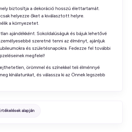
amely biztosítja a dekoráció hosszú élettartamát.
 csak helyezze őket a kiválasztott helyre.
mélik a környezetet.
tlan ajándékként. Sokoldalúságuk és bájuk lehetővé
zemélyesebbé szeretné tenni az élményt, ajánljuk
ubileumokra és születésnapokra. Fedezze fel további
pzeléseinek megfelel!
thetetlen, örömmel és színekkel teli élménnyé
meg kínálatunkat, és válassza ki az Önnek legszebb
rtékelések alapján