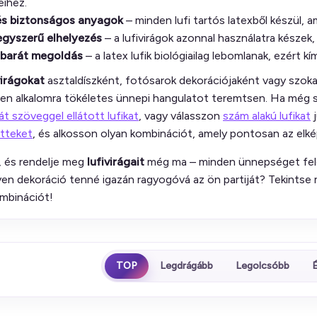
eihez.
és biztonságos anyagok
– minden lufi tartós latexből készül, 
egyszerű elhelyezés
– a lufivirágok azonnal használatra készek,
barát megoldás
– a latex lufik biológiailag lebomlanak, ezért kí
virágokat
asztaldíszként, fotósarok dekorációjaként vagy szoka
den alkalomra tökéletes ünnepi hangulatot teremtsen. Ha még s
át szöveggel ellátott lufikat
, vagy válasszon
szám alakú lufikat
j
etteket
, és alkosson olyan kombinációt, amely pontosan az elké
, és rendelje meg
lufivirágait
még ma – minden ünnepséget felej
yen dekoráció tenné igazán ragyogóvá az ön partiját? Tekintse 
ombinációt!
TOP
Legdrágább
Legolcsóbb
É