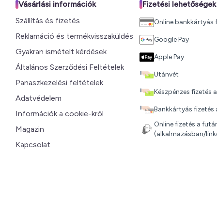
Vásárlási információk
Fizetési lehetőségek
Szállítás és fizetés
Online bankkártyás f
Reklamáció és termékvisszaküldés
Google Pay
Gyakran ismételt kérdések
Apple Pay
Általános Szerződési Feltételek
Utánvét
Panaszkezelési feltételek
Készpénzes fizetés a
Adatvédelem
Bankkártyás fizetés a
Információk a cookie-król
Online fizetés a fut
Magazin
(alkalmazásban/linke
Kapcsolat