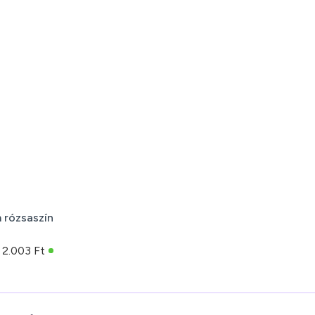
m rózsaszín
2.003 Ft