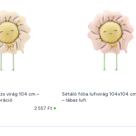
bézs virág 104 cm –
Sétáló fólia lufivirág 104x104 c
oráció
– lábas lufi
2.557 Ft