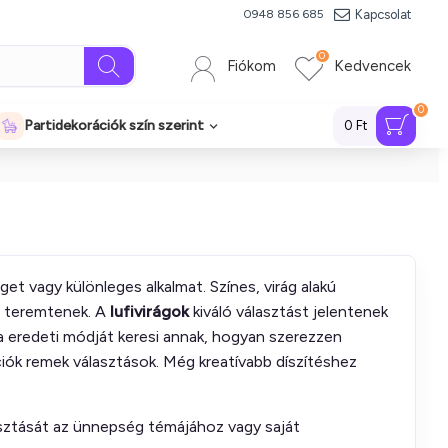
Kapcsolat
0948 856 685
0
Fiókom
Kedvencek
0
Partidekorációk szín szerint
0 Ft
t vagy különleges alkalmat. Színes, virág alakú
t teremtenek. A
lufivirágok
kiváló választást jelentenek
Ha eredeti módját keresi annak, hogyan szerezzen
iók remek választások. Még kreatívabb díszítéshez
álasztását az ünnepség témájához vagy saját