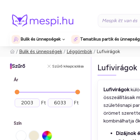
Bulik és ünnepségek
Tematikus partik és ünnepsé
Bulik és ünnepségek
Léggömbök
Lufivirágok
Lufivirágok
Szűrő
Szűrő kikapcsolása
Ár
Lufivirágok
külö
összeállításaik
Ft
Ft
születésnapi par
örömet szerette
kombinálhatja ő
Szín
Dizájnok é