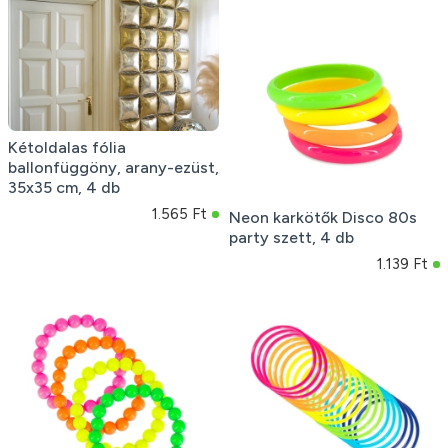
Kétoldalas fólia
ballonfüggöny, arany-ezüst,
35x35 cm, 4 db
1.565 Ft
Neon karkötők Disco 80s
party szett, 4 db
1.139 Ft