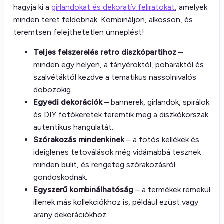
hagyja ki a
girlandokat és dekoratív feliratokat
, amelyek
minden teret feldobnak. Kombináljon, alkosson, és
teremtsen felejthetetlen ünneplést!
Teljes felszerelés retro diszkópartihoz
–
minden egy helyen, a tányéroktól, poharaktól és
szalvétáktól kezdve a tematikus nassolnivalós
dobozokig.
Egyedi dekorációk
– bannerek, girlandok, spirálok
és DIY fotókeretek teremtik meg a diszkókorszak
autentikus hangulatát.
Szórakozás mindenkinek
– a fotós kellékek és
ideiglenes tetoválások még vidámabbá tesznek
minden bulit, és rengeteg szórakozásról
gondoskodnak.
Egyszerű kombinálhatóság
– a termékek remekül
illenek más kollekciókhoz is, például ezüst vagy
arany dekorációkhoz.