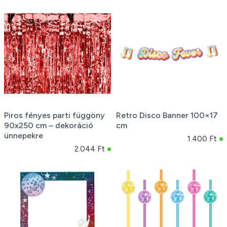
Piros fényes parti függöny
Retro Disco Banner 100×17
90x250 cm – dekoráció
cm
ünnepekre
1.400 Ft
2.044 Ft