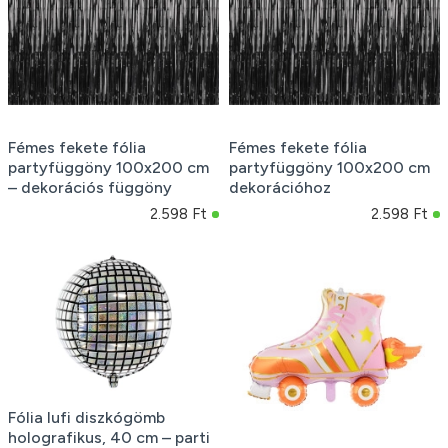
Fémes fekete fólia
Fémes fekete fólia
partyfüggöny 100x200 cm
partyfüggöny 100x200 cm
– dekorációs függöny
dekorációhoz
2.598 Ft
2.598 Ft
Fólia lufi diszkógömb
holografikus, 40 cm – parti