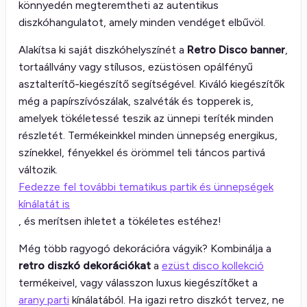
könnyedén megteremtheti az autentikus
diszkóhangulatot, amely minden vendéget elbűvöl.
Alakítsa ki saját diszkóhelyszínét a
Retro Disco banner
,
tortaállvány vagy stílusos, ezüstösen opálfényű
asztalterítő-kiegészítő segítségével. Kiváló kiegészítők
még a papírszívószálak, szalvéták és topperek is,
amelyek tökéletessé teszik az ünnepi teríték minden
részletét. Termékeinkkel minden ünnepség energikus,
színekkel, fényekkel és örömmel teli táncos partivá
változik.
Fedezze fel további tematikus partik és ünnepségek
kínálatát is
, és merítsen ihletet a tökéletes estéhez!
Még több ragyogó dekorációra vágyik? Kombinálja a
retro diszkó dekorációkat
a
ezüst disco kollekció
termékeivel, vagy válasszon luxus kiegészítőket a
arany parti
kínálatából. Ha igazi retro diszkót tervez, ne