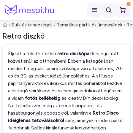
0
Bulik és ünnepségek
Tematikus partik és ünnepségek
Ret
Keresés
Retro diszkó
Élje át a felejthetetlen
retro diszkóparti
hangulatát
közvetlenül az otthonában! Ebben a kategóriában
mindent megtalál, amire szüksége van a tökéletes, 70-
es és 80-as éveket idéző ünnepléshez. A stílusos
papírtányéroktól és ikonikus mintás poharaktól kezdve
a csillogó spirálokon és színes girlandokon át egészen
a vidám
fotós kellékekig
és kreatív DIY dekorációkig.
Ne feledkezzen meg az eredeti popcorn- és
hasábburgonyás dobozokról, valamint a
Retro Disco
ideiglenes tetoválásokról
sem, amelyek minden partit
feldobnak. Széles kínálatunknak köszönhetően