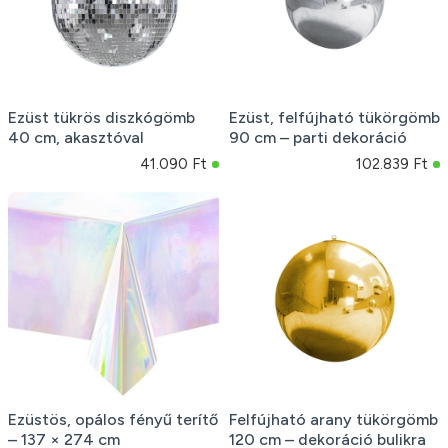
Ezüst tükrös diszkógömb
Ezüst, felfújható tükörgömb
40 cm, akasztóval
90 cm – parti dekoráció
41.090 Ft
102.839 Ft
Ezüstös, opálos fényű terítő
Felfújható arany tükörgömb
– 137 × 274 cm
120 cm – dekoráció bulikra