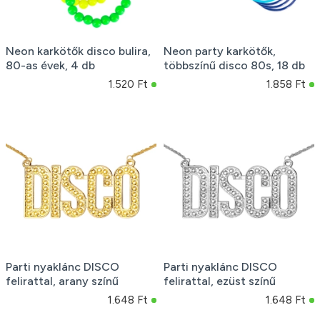
Neon karkötők disco bulira,
Neon party karkötők,
80-as évek, 4 db
többszínű disco 80s, 18 db
1.520 Ft
1.858 Ft
Parti nyaklánc DISCO
Parti nyaklánc DISCO
felirattal, arany színű
felirattal, ezüst színű
1.648 Ft
1.648 Ft