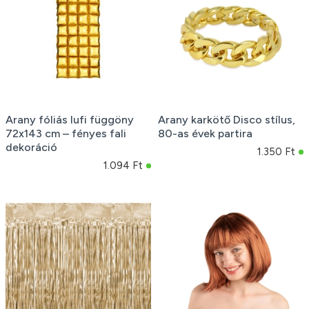
Arany fóliás lufi függöny
Arany karkötő Disco stílus,
72x143 cm – fényes fali
80-as évek partira
dekoráció
1.350 Ft
1.094 Ft