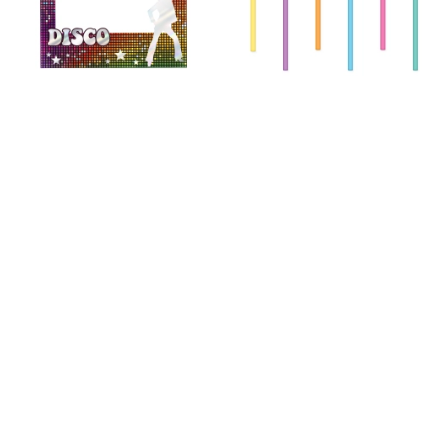
Retro Disco DIY fotókeret –
Retro Disco papír
kreatív fotódekoráció
szívószálak 19,5 cm | 6
darabos készlet
1.223 Ft
1.139 Ft
Retro Disco papírtányérok
Retro Disco pattogatott
18 cm | 6 darabos készlet
kukorica doboz, 8,5×13,5