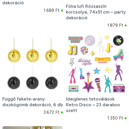
dekoráció
Fólia lufi Rózsaszín
1.689 Ft
korcsolya, 74x51 cm – party
dekoráció
1.879 Ft
Függő fekete-arany
Ideiglenes tetoválások
diszkógömb dekoráció, 6 db
Retro Disco – 23 darabos
szett
3.672 Ft
1.350 Ft