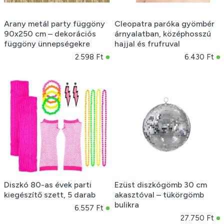
Arany metál party függöny
Cleopatra paróka gyömbér
90x250 cm – dekorációs
árnyalatban, középhosszú
függöny ünnepségekre
hajjal és frufruval
2.598 Ft
6.430 Ft
Diszkó 80-as évek parti
Ezüst diszkógömb 30 cm
kiegészítő szett, 5 darab
akasztóval – tükörgömb
bulikra
6.557 Ft
27.750 Ft