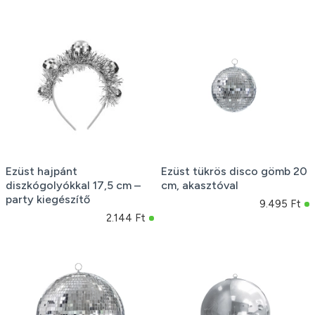
Ezüst hajpánt
Ezüst tükrös disco gömb 20
diszkógolyókkal 17,5 cm –
cm, akasztóval
party kiegészítő
9.495 Ft
2.144 Ft