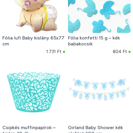
Fólia lufi Baby kislány 65x77
Fólia konfetti 15 g – kék
cm
babakocsik
1.731 Ft
804 Ft
Csipkés muffinpapírok –
Girland Baby Shower kék