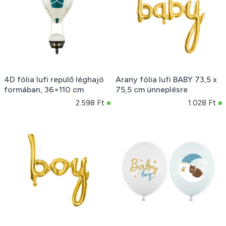
4D fólia lufi repülő léghajó
Arany fólia lufi BABY 73,5 x
formában, 36×110 cm
75,5 cm ünneplésre
2.598 Ft
1.028 Ft