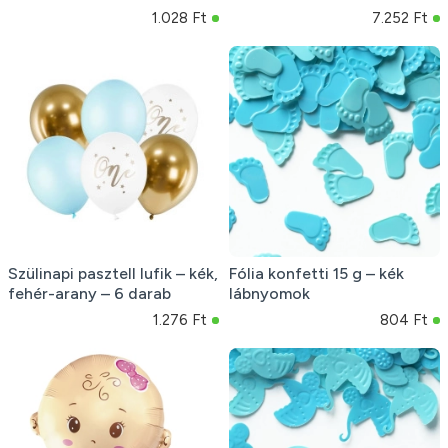
1.028 Ft
7.252 Ft
Szülinapi pasztell lufik – kék,
Fólia konfetti 15 g – kék
fehér-arany – 6 darab
lábnyomok
1.276 Ft
804 Ft