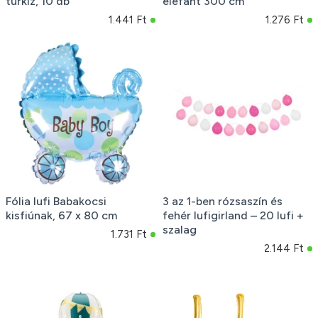
türkiz, 10 db
elefánt 300 cm
1.441 Ft
1.276 Ft
Fólia lufi Babakocsi
3 az 1-ben rózsaszín és
kisfiúnak, 67 x 80 cm
fehér lufigirland – 20 lufi +
szalag
1.731 Ft
2.144 Ft