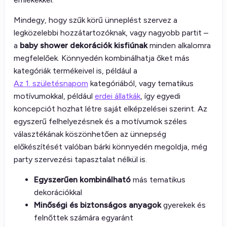
Mindegy, hogy szűk körű ünneplést szervez a
legközelebbi hozzátartozóknak, vagy nagyobb partit –
a
baby shower dekorációk kisfiúnak
minden alkalomra
megfelelőek. Könnyedén kombinálhatja őket más
kategóriák termékeivel is, például a
Az 1. születésnapom
kategóriából, vagy tematikus
motívumokkal, például
erdei állatkák
, így egyedi
koncepciót hozhat létre saját elképzelései szerint. Az
egyszerű felhelyezésnek és a motívumok széles
választékának köszönhetően az ünnepség
előkészítését valóban bárki könnyedén megoldja, még
party szervezési tapasztalat nélkül is.
Egyszerűen kombinálható
más tematikus
dekorációkkal
Minőségi és biztonságos anyagok
gyerekek és
felnőttek számára egyaránt