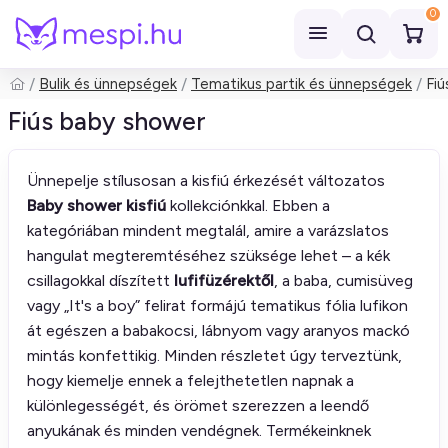
0
Bulik és ünnepségek
Tematikus partik és ünnepségek
Fi
Keresés
Fiús baby shower
Ünnepelje stílusosan a kisfiú érkezését változatos
Baby shower kisfiú
kollekciónkkal. Ebben a
kategóriában mindent megtalál, amire a varázslatos
hangulat megteremtéséhez szüksége lehet – a kék
csillagokkal díszített
lufifüzérektől
, a baba, cumisüveg
vagy „It's a boy” felirat formájú tematikus fólia lufikon
át egészen a babakocsi, lábnyom vagy aranyos mackó
mintás konfettikig. Minden részletet úgy terveztünk,
hogy kiemelje ennek a felejthetetlen napnak a
különlegességét, és örömet szerezzen a leendő
anyukának és minden vendégnek. Termékeinknek