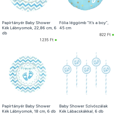
Papírtányér Baby Shower
Fólia léggömb “It’s a boy”,
Kék Lábnyomok, 22,86 cm, 6
45 cm
db
822 Ft
1.235 Ft
Papírtányér Baby Shower
Baby Shower Szívószálak
Kék Lábnyomok, 18 cm, 6 db
Kék Lábacskákkal, 6 db