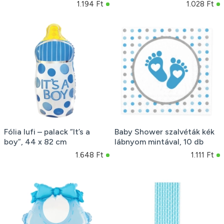
1.194 Ft
1.028 Ft
Fólia lufi – palack “It’s a
Baby Shower szalvéták kék
boy”, 44 x 82 cm
lábnyom mintával, 10 db
1.648 Ft
1.111 Ft