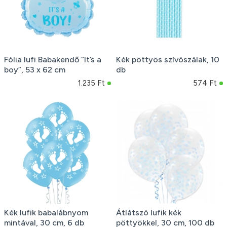
Fólia lufi Babakendő “It’s a
Kék pöttyös szívószálak, 10
boy”, 53 x 62 cm
db
1.235 Ft
574 Ft
Kék lufik babalábnyom
Átlátszó lufik kék
mintával, 30 cm, 6 db
pöttyökkel, 30 cm, 100 db