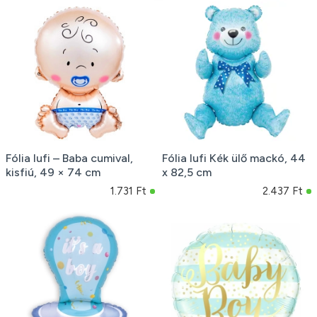
Fólia lufi – Baba cumival,
Fólia lufi Kék ülő mackó, 44
kisfiú, 49 × 74 cm
x 82,5 cm
1.731 Ft
2.437 Ft