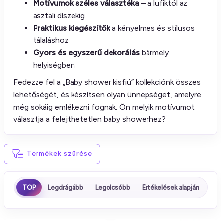
Motívumok széles választéka
– a lufiktól az
asztali díszekig
Praktikus kiegészítők
a kényelmes és stílusos
tálaláshoz
Gyors és egyszerű dekorálás
bármely
helyiségben
Fedezze fel a „Baby shower kisfiú” kollekciónk összes
lehetőségét, és készítsen olyan ünnepséget, amelyre
még sokáig emlékezni fognak. Ön melyik motívumot
választja a felejthetetlen baby showerhez?
Termékek szűrése
TOP
Legdrágább
Legolcsóbb
Értékelések alapján