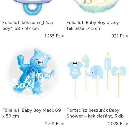
Fólia lufi kék cumi „It’s a
Fólia lufi Baby Boy arany
boy”, 58 × 97 cm
felirattal, 45 cm
1.235 Ft
822 Ft
Fólia lufi Baby Boy Maci, 69
Tortadísz beszúrók Baby
x 59 cm
Shower – kék elefánt, 5 db
1.731 Ft
1.028 Ft