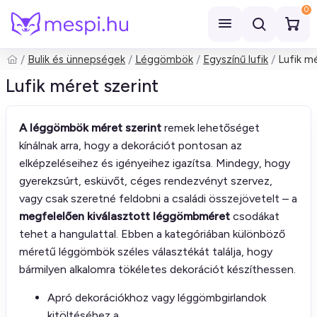
0
Bulik és ünnepségek
Léggömbök
Egyszínű lufik
Lufik m
Keresés
Lufik méret szerint
A léggömbök méret szerint
remek lehetőséget
kínálnak arra, hogy a dekorációt pontosan az
elképzeléseihez és igényeihez igazítsa. Mindegy, hogy
gyerekzsúrt, esküvőt, céges rendezvényt szervez,
vagy csak szeretné feldobni a családi összejövetelt – a
megfelelően kiválasztott léggömbméret
csodákat
tehet a hangulattal. Ebben a kategóriában különböző
méretű léggömbök széles választékát találja, hogy
bármilyen alkalomra tökéletes dekorációt készíthessen.
Apró dekorációkhoz vagy léggömbgirlandok
kitöltéséhez a