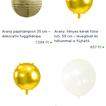
Arany papírlámpion 35 cm –
Arany, fényes kerek fólia
dekoratív függőlámpa
lufi, 59 cm – levegővel és
héliummal is fújható
1.094 Ft
657 Ft