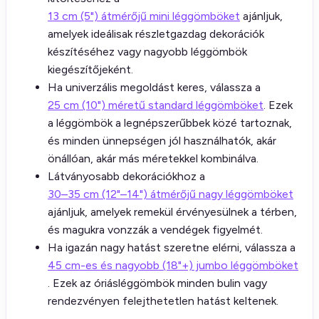
13 cm (5") átmérőjű mini léggömböket
ajánljuk,
amelyek ideálisak részletgazdag dekorációk
készítéséhez vagy nagyobb léggömbök
kiegészítőjeként.
Ha univerzális megoldást keres, válassza a
25 cm (10") méretű standard léggömböket
. Ezek
a léggömbök a legnépszerűbbek közé tartoznak,
és minden ünnepségen jól használhatók, akár
önállóan, akár más méretekkel kombinálva.
Látványosabb dekorációkhoz a
30–35 cm (12"–14") átmérőjű nagy léggömböket
ajánljuk, amelyek remekül érvényesülnek a térben,
és magukra vonzzák a vendégek figyelmét.
Ha igazán nagy hatást szeretne elérni, válassza a
45 cm-es és nagyobb (18"+) jumbo léggömböket
. Ezek az óriásléggömbök minden bulin vagy
rendezvényen felejthetetlen hatást keltenek.