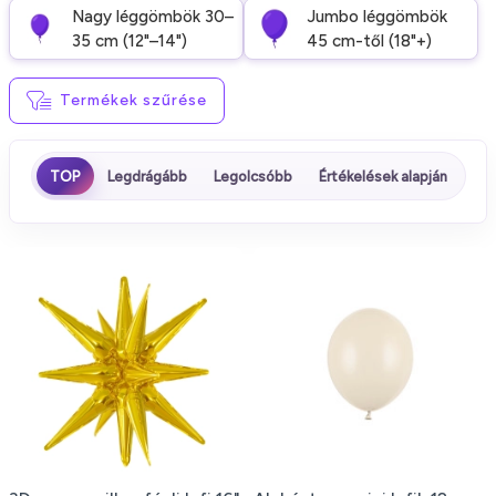
Nagy léggömbök 30–
Jumbo léggömbök
35 cm (12"–14")
45 cm-től (18"+)
Termékek szűrése
TOP
Legdrágább
Legolcsóbb
Értékelések alapján