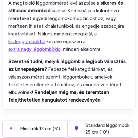
A megfelelő léggömbméret kiválasztása a
sikeres és
stílusos dekoráció
kulcsa. Kombinálja a különböző
méreteket egyedi léggömbkompozíciókhoz, vagy
merítsen ihletet kínálatunkból, és engedje szabadjára
kreativitását. Nálunk mindent megtalál, a
kis léggömböktől
kezdve egészen a
extra nagy léggömbökig
, minden alkalomra.
Szeretné tudni, melyik léggömb a legjobb választás
az ünnepségére?
Fedezze fel kategóriánkat, és
válasszon méret szerinti léggömböket, amelyek
tökéletesen illenek a témához, és minden vendéget
elbűvölnek!
Rendeljen még ma, és teremtsen
felejthetetlen hangulatot rendezvényén.
Standard léggömbök
Mini lufik 13 cm (5")
25 cm (10")