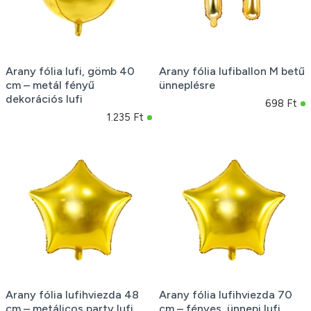
Arany fólia lufi, gömb 40
Arany fólia lufiballon M betű
cm – metál fényű
ünneplésre
dekorációs lufi
698 Ft
1.235 Ft
Arany fólia lufihviezda 48
Arany fólia lufihviezda 70
cm – metálicos party lufi
cm – fényes, ünnepi lufi