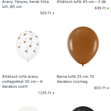
Arany, fényes, kerek fólia
Átlátszó lufik 45 cm – 2 db
lufi, 80 cm
699 Ft
929 Ft
Átlátszó lufik arany
Barna lufik 25 cm, 10
csillagokkal 30 cm – 6
darabos csomag
darabos szett
800 Ft
1.235 Ft