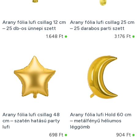
Arany fólia lufi csillag 12 cm
Arany fólia lufi csillag 25 cm
– 25 db-os ünnepi szett
– 25 darabos parti szett
1.648 Ft
3.176 Ft
Arany fólia lufi csillag 48
Arany fólia lufi Hold 60 cm
cm – szatén hatású party
– metálfényű héliumos
lufi
léggömb
698 Ft
904 Ft