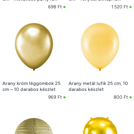
698 Ft
1.520 Ft
Arany króm léggömbök 25
Arany metál lufik 25 cm, 10
cm – 10 darabos készlet
darabos készlet
969 Ft
800 Ft