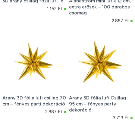
3D arany csillag fózli lufi 16"
Alabástrom mini lufik 12 cm,
extra erősek – 100 darabos
1.152 Ft
csomag
2.887 Ft
Arany 3D fólia lufi csillag 70
Arany 3D fólia lufi Csillag
cm – fényes parti dekoráció
95 cm – fényes party
dekoráció
2.887 Ft
3.713 Ft