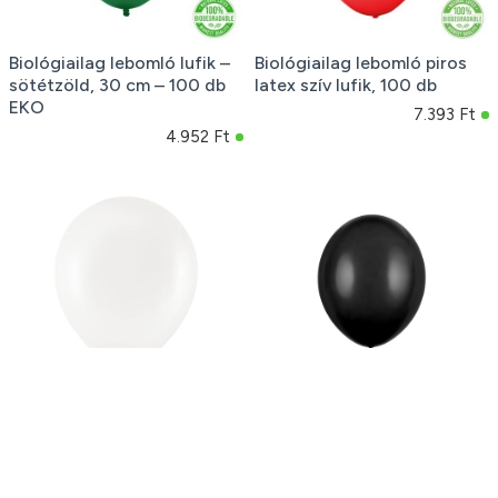
Biológiailag lebomló lufik –
Biológiailag lebomló piros
sötétzöld, 30 cm – 100 db
latex szív lufik, 100 db
EKO
7.393 Ft
4.952 Ft
Ekrü metál léggömbök 25
Erős fekete pasztell lufik 30
cm – 10 darabos készlet
cm – 100 db bulira
800 Ft
5.324 Ft