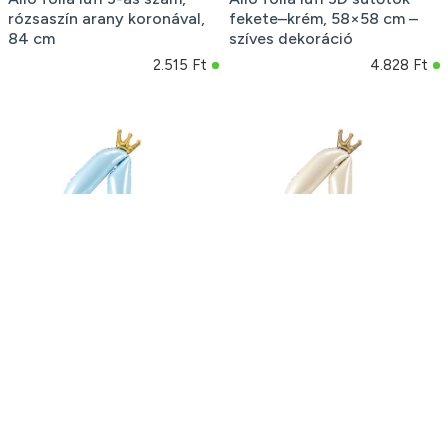
rózsaszín arany koronával,
fekete–krém, 58×58 cm –
84 cm
szíves dekoráció
2.515 Ft
4.828 Ft
Álló fólia lufi 4-es szám, 84
Álló fólia lufi 4-es szám, 84
cm, égkék arany koronával
cm, krém szín arany
koronával
2.433 Ft
2.416 Ft