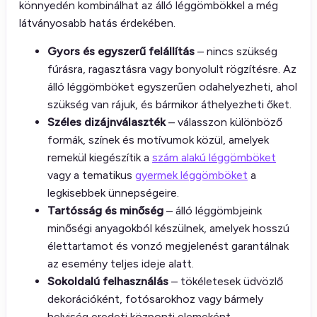
könnyedén kombinálhat az álló léggömbökkel a még
látványosabb hatás érdekében.
Gyors és egyszerű felállítás
– nincs szükség
fúrásra, ragasztásra vagy bonyolult rögzítésre. Az
álló léggömböket egyszerűen odahelyezheti, ahol
szükség van rájuk, és bármikor áthelyezheti őket.
Széles dizájnválaszték
– válasszon különböző
formák, színek és motívumok közül, amelyek
remekül kiegészítik a
szám alakú léggömböket
vagy a tematikus
gyermek léggömböket
a
legkisebbek ünnepségeire.
Tartósság és minőség
– álló léggömbjeink
minőségi anyagokból készülnek, amelyek hosszú
élettartamot és vonzó megjelenést garantálnak
az esemény teljes ideje alatt.
Sokoldalú felhasználás
– tökéletesek üdvözlő
dekorációként, fotósarokhoz vagy bármely
helyiség eredeti központi elemeként.