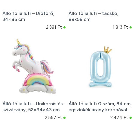
Álló fólia lufi – Diótörő,
Álló fólia lufi – tacskó,
34×85 cm
89x58 cm
2.391 Ft
1.813 Ft
Álló fólia lufi – Unikornis és
Álló fólia lufi 0 szám, 84 cm,
szivárvány, 52×94×43 cm
égszínkék arany koronával
2.557 Ft
2.474 Ft