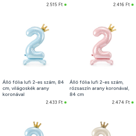
2.515 Ft
2.416 Ft
Álló fólia lufi 2-es szám, 84
Álló fólia lufi 2-es szám,
cm, világoskék arany
rózsaszín arany koronával,
koronával
84 cm
2.433 Ft
2.474 Ft