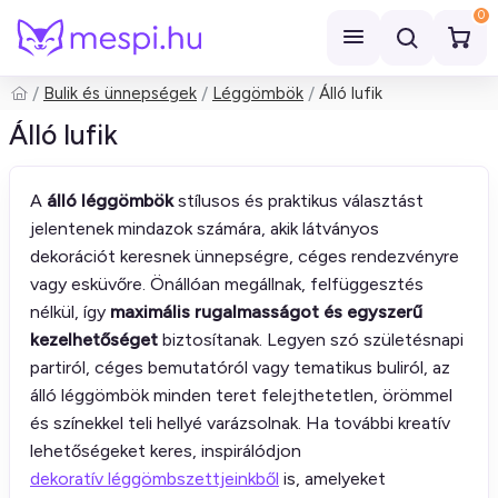
0
Bulik és ünnepségek
Léggömbök
Álló lufik
Keresés
Álló lufik
A
álló léggömbök
stílusos és praktikus választást
jelentenek mindazok számára, akik látványos
dekorációt keresnek ünnepségre, céges rendezvényre
vagy esküvőre. Önállóan megállnak, felfüggesztés
nélkül, így
maximális rugalmasságot és egyszerű
kezelhetőséget
biztosítanak. Legyen szó születésnapi
partiról, céges bemutatóról vagy tematikus buliról, az
álló léggömbök minden teret felejthetetlen, örömmel
és színekkel teli hellyé varázsolnak. Ha további kreatív
lehetőségeket keres, inspirálódjon
dekoratív léggömbszettjeinkből
is, amelyeket