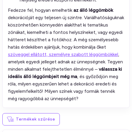
Fedezze fel, hogyan emelhetik
az álló léggömbök
dekorációját egy teljesen új szintre. Variálhatóságuknak
köszönhetően könnyedén alakíthat ki tematikus
zónákat, kiemelheti a fontos helyszíneket, vagy egyedi
hátteret készíthet a fotókhoz. A még személyesebb
hatás érdekében ajánljuk, hogy kombinálja őket
szöveggel ellátott, személyre szabott léggömbökkel
,
amelyek egyedi jelleget adnak az ünnepségnek. Tegyen
minden alkalmat felejthetetlen élménnyé –
válassza ki
ideális álló léggömbjeit még ma
, és győződjön meg
róla, milyen egyszerűen lehet a dekoráció eredeti és
figyelemfelkeltő! Milyen színek vagy formák tennék
még ragyogóbbá az ünnepségét?
Termékek szűrése