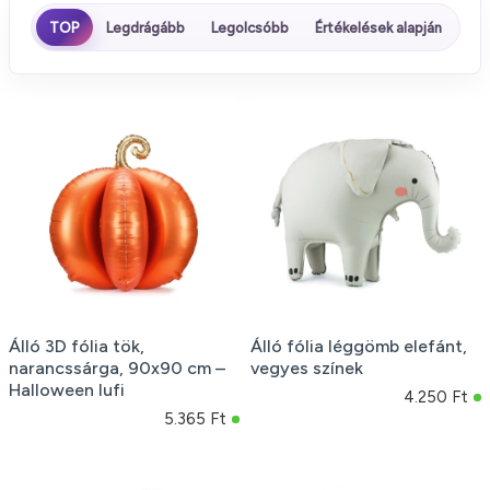
TOP
Legdrágább
Legolcsóbb
Értékelések alapján
Álló 3D fólia tök,
Álló fólia léggömb elefánt,
narancssárga, 90x90 cm –
vegyes színek
Halloween lufi
4.250 Ft
5.365 Ft