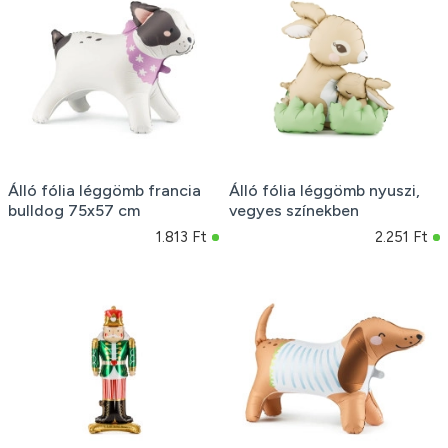
Álló fólia léggömb francia
Álló fólia léggömb nyuszi,
bulldog 75x57 cm
vegyes színekben
1.813 Ft
2.251 Ft