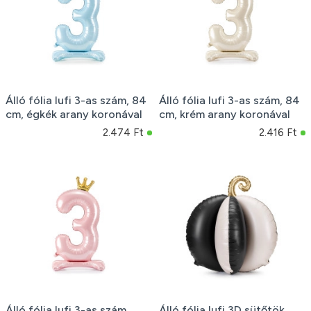
Álló fólia lufi 3-as szám, 84
Álló fólia lufi 3-as szám, 84
cm, égkék arany koronával
cm, krém arany koronával
2.474 Ft
2.416 Ft
Álló fólia lufi 3-as szám,
Álló fólia lufi 3D sütőtök