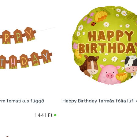
rm tematikus függő
Happy Birthday farmás fólia lufi
1.441 Ft