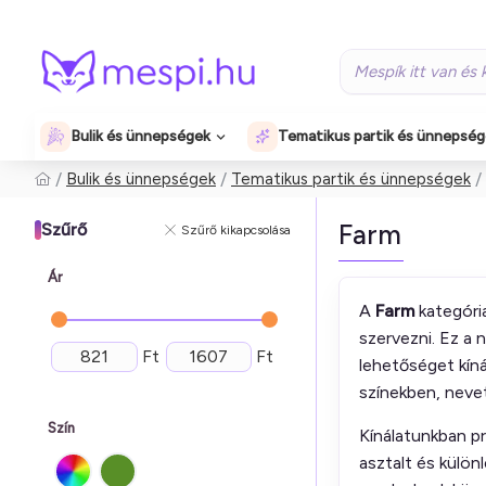
Bulik és ünnepségek
Tematikus partik és ünnepsé
Bulik és ünnepségek
Tematikus partik és ünnepségek
Farm
Szűrő
Szűrő kikapcsolása
Ár
A
Farm
kategória
szervezni. Ez a
Ft
Ft
lehetőséget kíná
színekben, nevet
Szín
Kínálatunkban pr
asztalt és külö