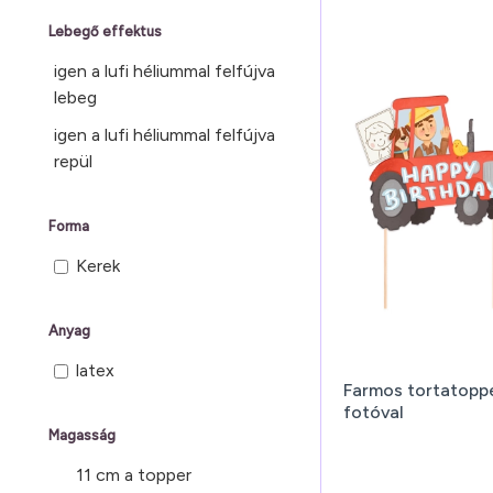
Lebegő effektus
igen a lufi héliummal felfújva
lebeg
igen a lufi héliummal felfújva
repül
Forma
Kerek
Anyag
latex
Farmos tortatopper
fotóval
Magasság
11 cm a topper