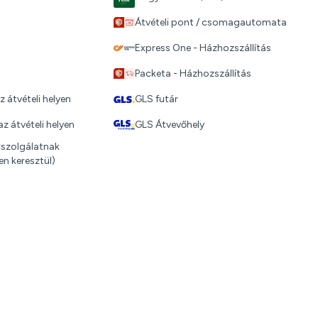
Átvételi pont / csomagautomata
Express One - Házhozszállítás
Packeta - Házhozszállítás
z átvételi helyen
GLS futár
z átvételi helyen
GLS Átvevőhely
árszolgálatnak
n keresztül)