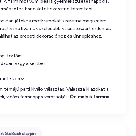
. A farm motívum ideális gyermekszületésnapokra,
természetes hangulatot szeretne teremteni.
sonlóan játékos motívumokat szeretne megismerni,
kreatív motívumok szélesebb választékáért érdemes
találhat az eredeti dekorációhoz és ünnepléshez.
pi tortáig
dában vagy a kertben
ömet szerez
 témájú parti kiváló választás. Válassza ki azokat a
li, vidám farmnappá varázsolják.
Ön melyik farmos
rtékelések alapján