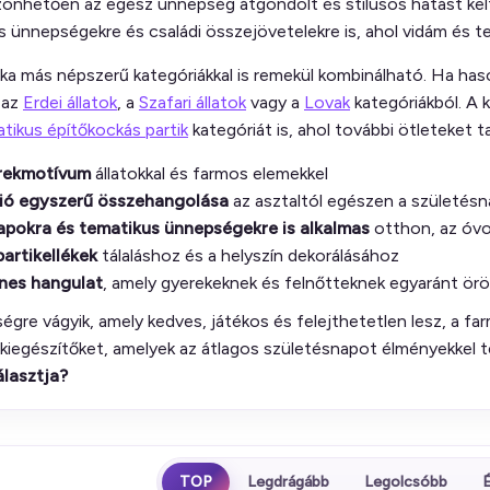
önhetően az egész ünnepség átgondolt és stílusos hatást kelt
s ünnepségekre és családi összejövetelekre is, ahol vidám és 
ka más népszerű kategóriákkal is remekül kombinálható. Ha ha
 az
Erdei állatok
, a
Szafari állatok
vagy a
Lovak
kategóriákból. A 
tikus építőkockás partik
kategóriát is, ahol további ötleteket 
rekmotívum
állatokkal és farmos elemekkel
ió egyszerű összehangolása
az asztaltól egészen a születésna
apokra és tematikus ünnepségekre is alkalmas
otthon, az óvo
partikellékek
tálaláshoz és a helyszín dekorálásához
ínes hangulat
, amely gyerekeknek és felnőtteknek egyaránt ör
gre vágyik, amely kedves, játékos és felejthetetlen lesz, a farm
kiegészítőket, amelyek az átlagos születésnapot élményekkel te
álasztja?
TOP
Legdrágább
Legolcsóbb
É