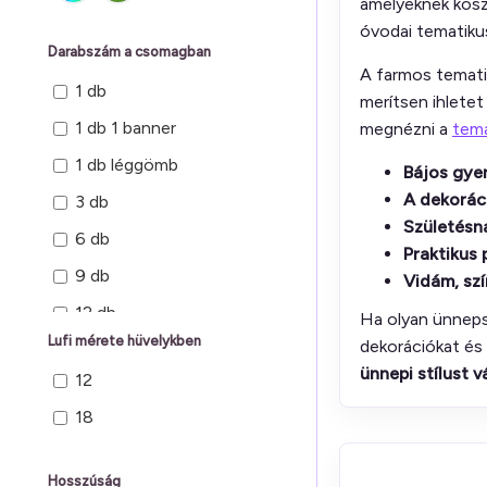
amelyeknek kösz
óvodai tematiku
Darabszám a csomagban
A farmos temati
1 db
merítsen ihletet
1 db 1 banner
megnézni a
tema
1 db léggömb
Bájos gye
A dekorác
3 db
Születésn
6 db
Praktikus 
9 db
Vidám, sz
12 db
Ha olyan ünnepsé
Lufi mérete hüvelykben
dekorációkat és 
ünnepi stílust v
12
18
Hosszúság