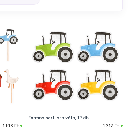
b
Farmos parti szalvéta, 12 db
1.193 Ft
1.317 Ft