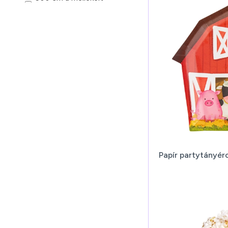
szalag hossza
traktor szélessége 16
cm; pótkocsi szélessége
16 cm
Papír partytányér