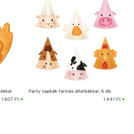
tékkal
Party sapkák farmás állatkákkal, 6 db
1.607 Ft
1.441 Ft