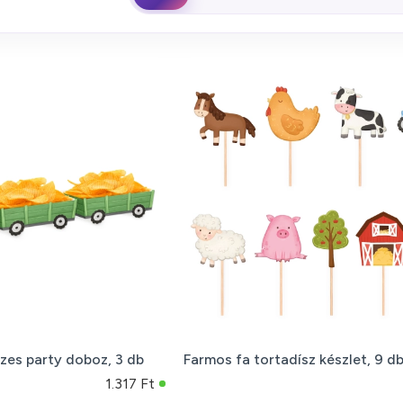
szes party doboz, 3 db
Farmos fa tortadísz készlet, 9 d
1.317 Ft