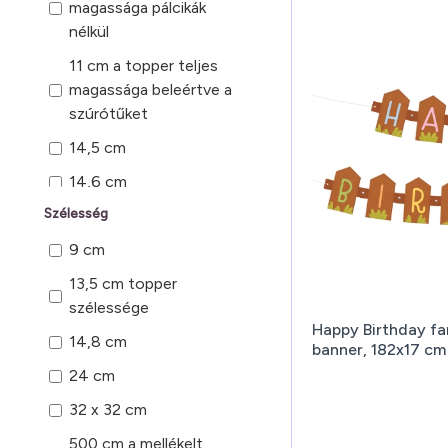
magassága pálcikák
nélkül
11 cm a topper teljes
magassága beleértve a
szúrótűket
14,5 cm
14,6 cm
Szélesség
16 cm a sapka
magassága
9 cm
17 cm
13,5 cm topper
a traktor magassága 10
szélessége
Happy Birthday fa
cm; a pótkocsi
14,8 cm
banner, 182x17 cm
magassága 7,5 cm
24 cm
32 x 32 cm
500 cm a mellékelt