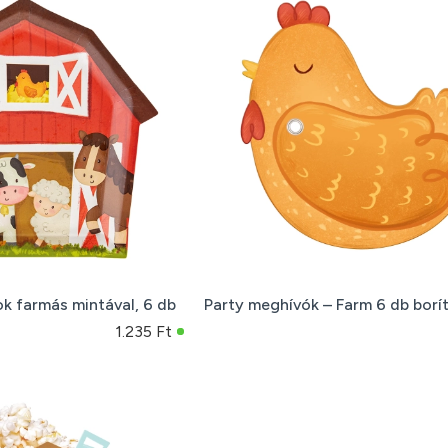
ok farmás mintával, 6 db
Party meghívók – Farm 6 db borí
1.235 Ft