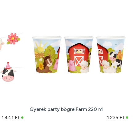
Gyerek party bögre Farm 220 ml
1.441 Ft
1.235 Ft