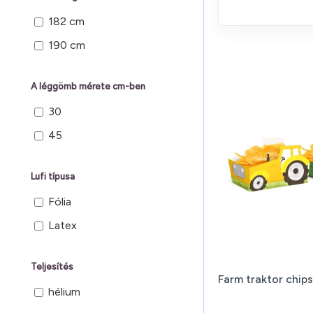
182 cm
190 cm
A léggömb mérete cm-ben
30
45
Lufi típusa
Fólia
Latex
Teljesítés
Farm traktor chip
hélium