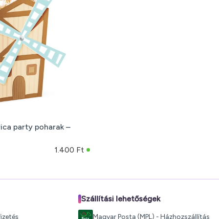
ica party poharak –
1.400 Ft
Szállítási lehetőségek
izetés
Magyar Posta (MPL) - Házhozszállítás