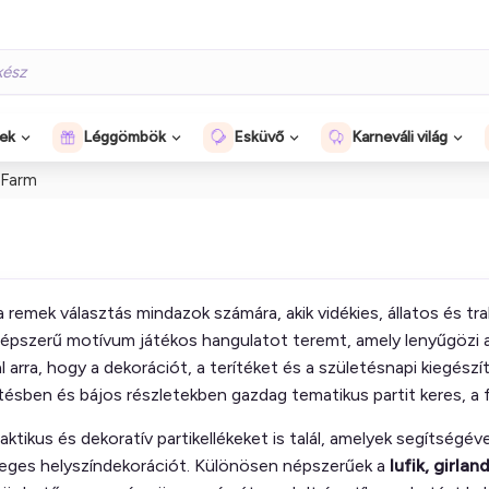
gek
Léggömbök
Esküvő
Karneváli világ
Farm
 remek választás mindazok számára, akik vidékies, állatos és t
 népszerű motívum játékos hangulatot teremt, amely lenyűgözi 
l arra, hogy a dekorációt, a terítéket és a születésnapi kiegé
ésben és bájos részletekben gazdag tematikus partit keres, a 
aktikus és dekoratív partikellékeket is talál, amelyek segítsé
nleges helyszíndekorációt. Különösen népszerűek a
lufik, girla