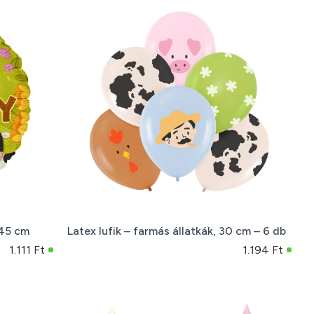
 45 cm
Latex lufik – farmás állatkák, 30 cm – 6 db
1.111 Ft
1.194 Ft