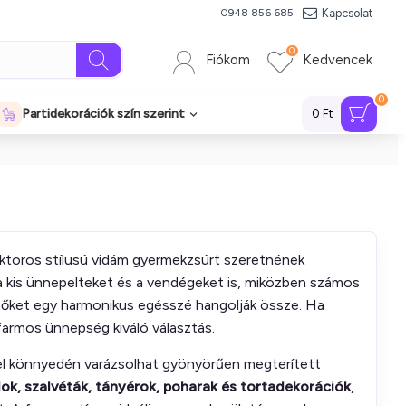
Kapcsolat
0948 856 685
0
Fiókom
Kedvencek
0
Partidekorációk szín szerint
0 Ft
raktoros stílusú vidám gyermekzsúrt szeretnének
a kis ünnepelteket és a vendégeket is, miközben számos
szítőket egy harmonikus egésszé hangolják össze. Ha
farmos ünnepség kiváló választás.
gével könnyedén varázsolhat gyönyörűen megterített
ndok, szalvéták, tányérok, poharak és tortadekorációk
,