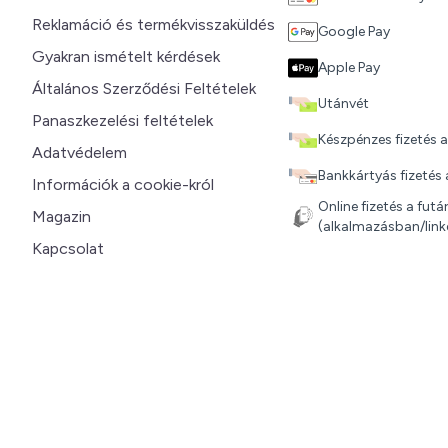
Reklamáció és termékvisszaküldés
Google Pay
Gyakran ismételt kérdések
Apple Pay
Általános Szerződési Feltételek
Utánvét
Panaszkezelési feltételek
Készpénzes fizetés a
Adatvédelem
Bankkártyás fizetés a
Információk a cookie-król
Online fizetés a fut
Magazin
(alkalmazásban/linke
Kapcsolat