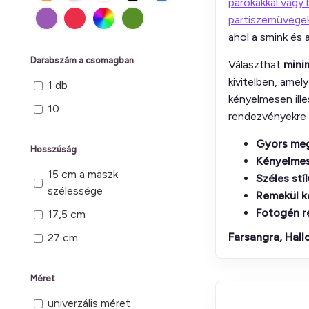
parókákkal vagy 
partiszemüvegek
ahol a smink és 
Darabszám a csomagban
Választhat
mini
kivitelben, ame
1 db
kényelmesen ille
10
rendezvényekre 
Gyors meg
Hosszúság
Kényelmes
15 cm a maszk
Széles stí
szélessége
Remekül k
Fotogén r
17,5 cm
Farsangra, Hall
27 cm
Méret
univerzális méret