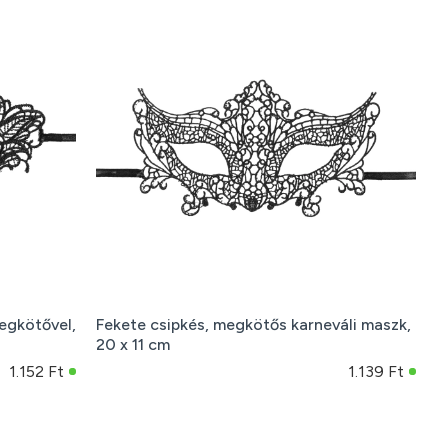
egkötővel,
Fekete csipkés, megkötős karneváli maszk,
20 x 11 cm
1.152 Ft
1.139 Ft