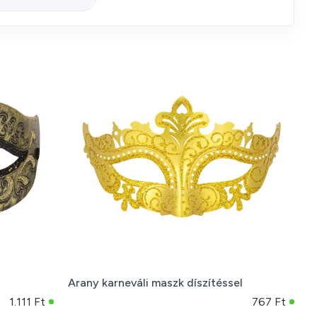
Arany karneváli maszk díszítéssel
1.111 Ft
767 Ft