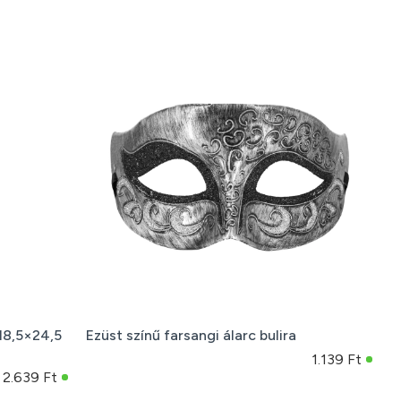
18,5×24,5
Ezüst színű farsangi álarc bulira
1.139 Ft
2.639 Ft