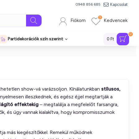
Kapcsolat
0948 856 685
0
Fiókom
Kedvencek
0
Partidekorációk szín szerint
0 Ft
jthetetlen show-vá varázsoljon. Kínálatunkban
stílusos,
ényelmesen illeszkednek, és egész éjjel megtartják a
lágító effektekig
– megtalálja a megfelelőt farsangra,
tők, és úgy vannak kialakítva, hogy kompromisszumok
tja más kiegészítőkkel. Remekül működnek