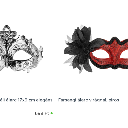
áli álarc 17x9 cm elegáns
Farsangi álarc virággal, piros
698 Ft