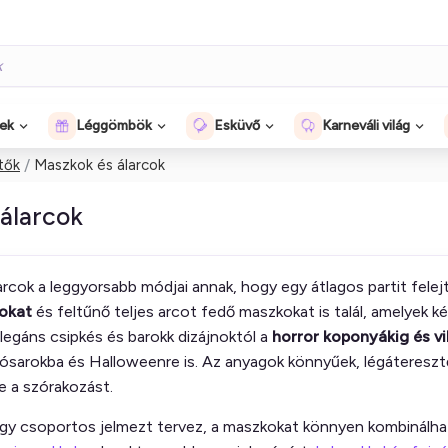
gek
Léggömbök
Esküvő
Karneváli világ
tők
Maszkok és álarcok
álarcok
rcok a leggyorsabb módjai annak, hogy egy átlagos partit fele
okat
és feltűnő teljes arcot fedő maszkokat is talál, amelyek k
legáns csipkés és barokk dizájnoktól a
horror koponyákig és vi
otósarokba és Halloweenre is. Az anyagok könnyűek, légáteresz
e a szórakozást.
gy csoportos jelmezt tervez, a maszkokat könnyen kombinálha