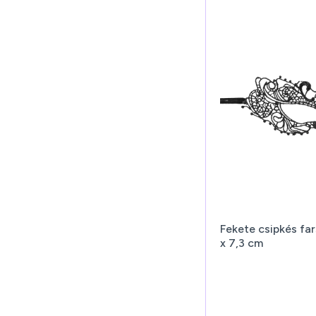
Fekete csipkés fa
x 7,3 cm