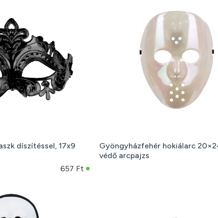
szk díszítéssel, 17x9
Gyöngyházfehér hokiálarc 20×2
védő arcpajzs
657 Ft