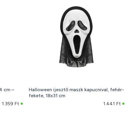
4 cm –
Halloween ijesztő maszk kapucnival, fehér-
fekete, 18x31 cm
1.359 Ft
1.441 Ft