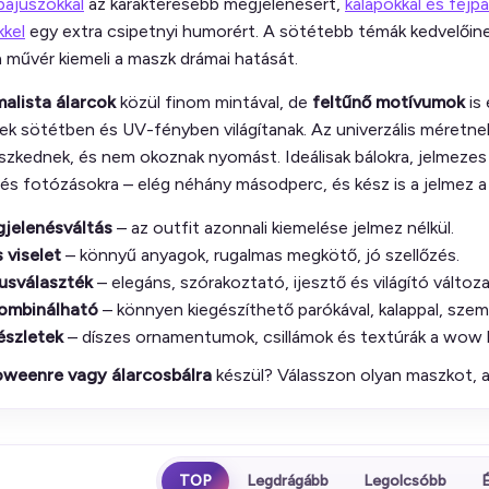
bajuszokkal
az karakteresebb megjelenésért,
kalapokkal és fejp
kel
egy extra csipetnyi humorért. A sötétebb témák kedvelőinek
a művér kiemeli a maszk drámai hatását.
malista álarcok
közül finom mintával, de
feltűnő motívumok
is
lyek sötétben és UV-fényben világítanak. Az univerzális mére
szkednek, és nem okoznak nyomást. Ideálisak bálokra, jelmezes
és fotózásokra – elég néhány másodperc, és kész is a jelmez a 
jelenésváltás
– az outfit azonnali kiemelése jelmez nélkül.
 viselet
– könnyű anyagok, rugalmas megkötő, jó szellőzés.
lusválaszték
– elegáns, szórakoztató, ijesztő és világító változ
ombinálható
– könnyen kiegészíthető parókával, kalappal, szem
észletek
– díszes ornamentumok, csillámok és textúrák a wow 
oweenre vagy álarcosbálra
készül? Válasszon olyan maszkot, am
TOP
Legdrágább
Legolcsóbb
É