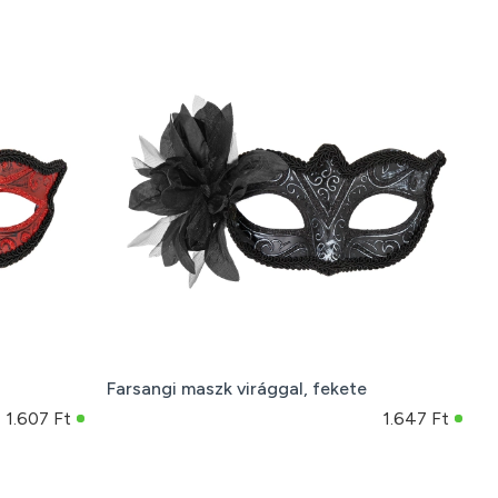
Farsangi maszk virággal, fekete
1.607 Ft
1.647 Ft