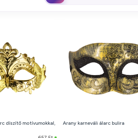
rc díszítő motívumokkal,
Arany karneváli álarc bulira
657 Ft