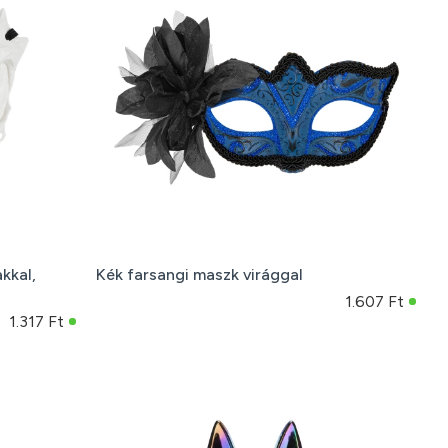
kkal,
Kék farsangi maszk virággal
1.607 Ft
1.317 Ft