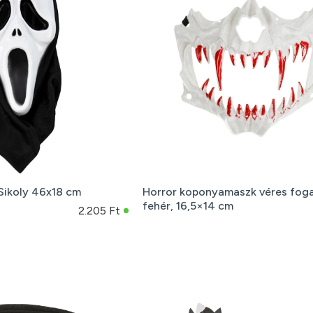
Sikoly 46x18 cm
Horror koponyamaszk véres foga
fehér, 16,5×14 cm
2.205 Ft