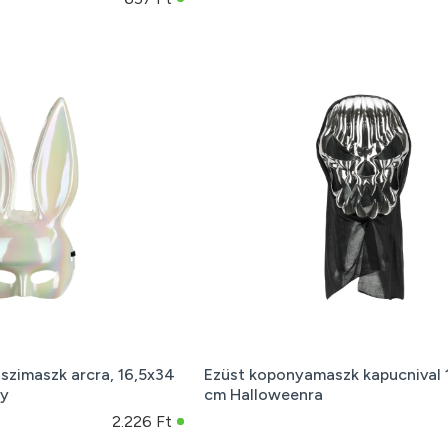
uszimaszk arcra, 16,5x34
Ezüst koponyamaszk kapucnival 
ty
cm Halloweenra
2.226 Ft