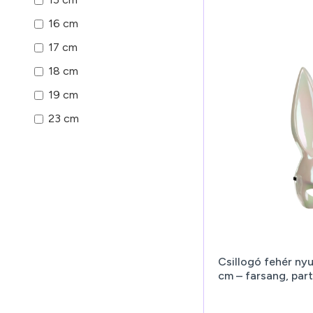
16 cm
17 cm
18 cm
19 cm
23 cm
Csillogó fehér ny
cm – farsang, par