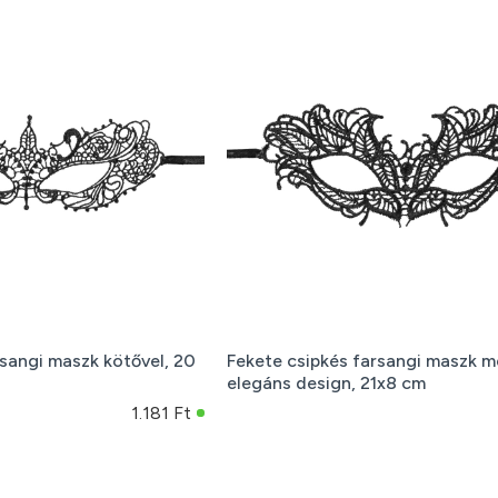
rsangi maszk kötővel, 20
Fekete csipkés farsangi maszk m
elegáns design, 21x8 cm
1.181 Ft