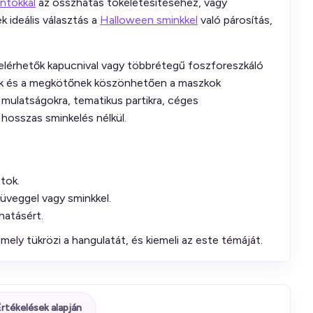
ántokkal
az összhatás tökéletesítéséhez, vagy
 ideális választás a
Halloween sminkkel
való párosítás,
 elérhetők kapucnival vagy többrétegű foszforeszkáló
tnek és a megkötőnek köszönhetően a maszkok
 mulatságokra, tematikus partikra, céges
hosszas sminkelés nélkül.
atok.
üveggel vagy sminkkel.
hatásért.
ely tükrözi a hangulatát, és kiemeli az este témáját.
rtékelések alapján