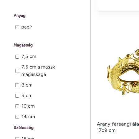
Anyag
papír
Magasság
7,5 cm
7,5 cm a maszk
magassága
8 cm
9 cm
10 cm
14 cm
Arany farsangi ála
17 cm
Szélesség
17x9 cm
15 cm