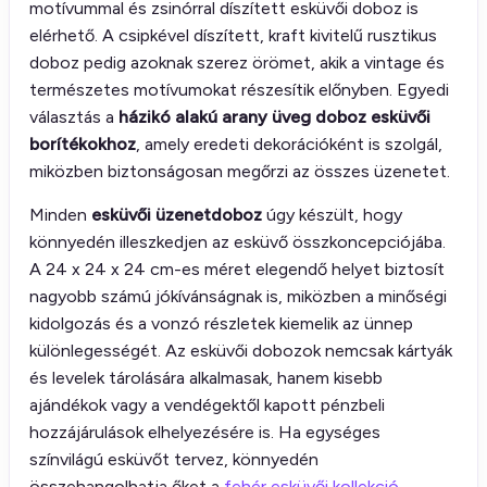
motívummal és zsinórral díszített esküvői doboz is
elérhető. A csipkével díszített, kraft kivitelű rusztikus
doboz pedig azoknak szerez örömet, akik a vintage és
természetes motívumokat részesítik előnyben. Egyedi
választás a
házikó alakú arany üveg doboz esküvői
borítékokhoz
, amely eredeti dekorációként is szolgál,
miközben biztonságosan megőrzi az összes üzenetet.
Minden
esküvői üzenetdoboz
úgy készült, hogy
könnyedén illeszkedjen az esküvő összkoncepciójába.
A 24 x 24 x 24 cm-es méret elegendő helyet biztosít
nagyobb számú jókívánságnak is, miközben a minőségi
kidolgozás és a vonzó részletek kiemelik az ünnep
különlegességét. Az esküvői dobozok nemcsak kártyák
és levelek tárolására alkalmasak, hanem kisebb
ajándékok vagy a vendégektől kapott pénzbeli
hozzájárulások elhelyezésére is. Ha egységes
színvilágú esküvőt tervez, könnyedén
összehangolhatja őket a
fehér esküvői kollekció