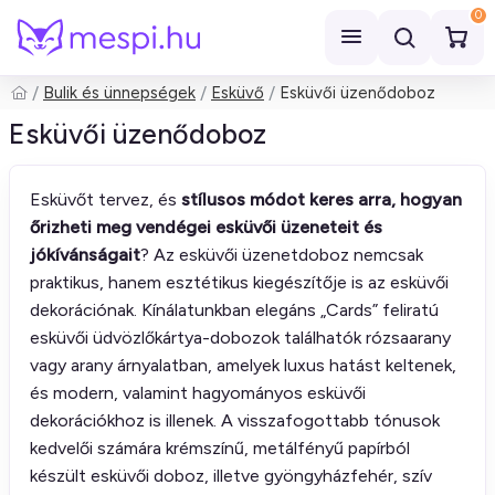
0
Bulik és ünnepségek
Esküvő
Esküvői üzenődoboz
Keresés
Esküvői üzenődoboz
Esküvőt tervez, és
stílusos módot keres arra, hogyan
őrizheti meg vendégei esküvői üzeneteit és
jókívánságait
? Az esküvői üzenetdoboz nemcsak
praktikus, hanem esztétikus kiegészítője is az esküvői
dekorációnak. Kínálatunkban elegáns „Cards” feliratú
esküvői üdvözlőkártya-dobozok találhatók rózsaarany
vagy arany árnyalatban, amelyek luxus hatást keltenek,
és modern, valamint hagyományos esküvői
dekorációkhoz is illenek. A visszafogottabb tónusok
kedvelői számára krémszínű, metálfényű papírból
készült esküvői doboz, illetve gyöngyházfehér, szív