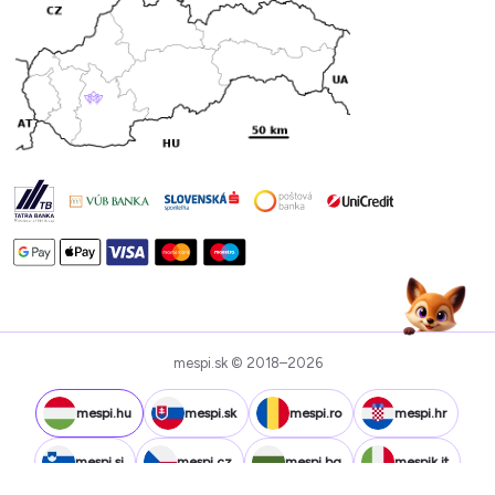
mespi.sk © 2018–2026
mespi.hu
mespi.sk
mespi.ro
mespi.hr
mespi.si
mespi.cz
mespi.bg
mespik.it