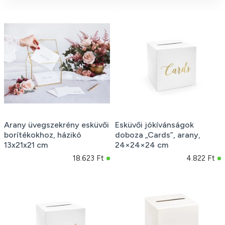
Arany üvegszekrény esküvői
Esküvői jókívánságok
borítékokhoz, házikó
doboza „Cards”, arany,
13x21x21 cm
24×24×24 cm
18.623 Ft
4.822 Ft