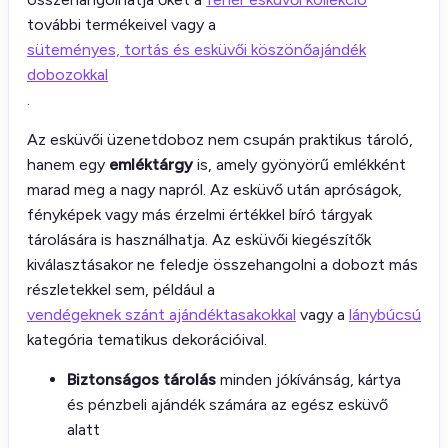
további termékeivel vagy a
süteményes, tortás és esküvői köszönőajándék
dobozokkal
.
Az esküvői üzenetdoboz nem csupán praktikus tároló,
hanem egy
emléktárgy
is, amely gyönyörű emlékként
marad meg a nagy napról. Az esküvő után apróságok,
fényképek vagy más érzelmi értékkel bíró tárgyak
tárolására is használhatja. Az esküvői kiegészítők
kiválasztásakor ne feledje összehangolni a dobozt más
részletekkel sem, például a
vendégeknek szánt ajándéktasakokkal
vagy a
lánybúcsú
kategória tematikus dekorációival.
Biztonságos tárolás
minden jókívánság, kártya
és pénzbeli ajándék számára az egész esküvő
alatt