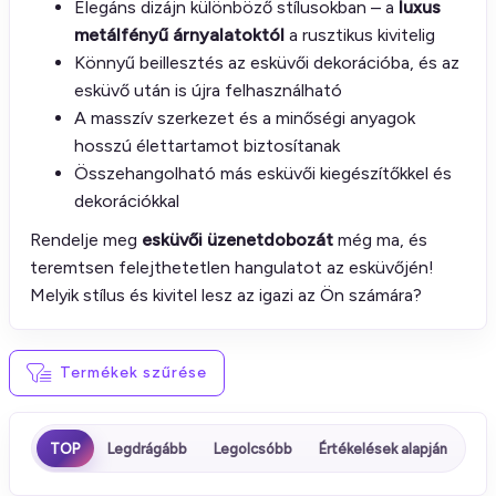
Elegáns dizájn különböző stílusokban – a
luxus
metálfényű árnyalatoktól
a rusztikus kivitelig
Könnyű beillesztés az esküvői dekorációba, és az
esküvő után is újra felhasználható
A masszív szerkezet és a minőségi anyagok
hosszú élettartamot biztosítanak
Összehangolható más esküvői kiegészítőkkel és
dekorációkkal
Rendelje meg
esküvői üzenetdobozát
még ma, és
teremtsen felejthetetlen hangulatot az esküvőjén!
Melyik stílus és kivitel lesz az igazi az Ön számára?
Termékek szűrése
TOP
Legdrágább
Legolcsóbb
Értékelések alapján