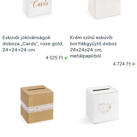
Esküvői jókívánságok
Krém színű esküvői
doboza „Cards”, rose gold,
borítékgyűjtő doboz
24×24×24 cm
24x24x24 cm,
metálpapírból
4.525 Ft
4.724 Ft