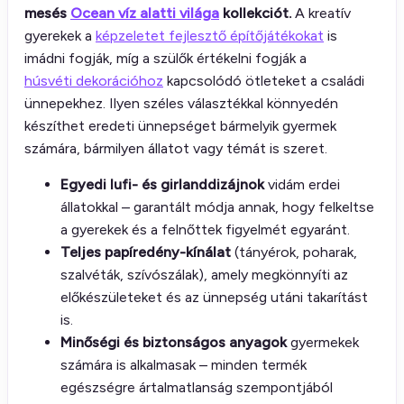
mesés
Ocean víz alatti világa
kollekciót.
A kreatív
gyerekek a
képzeletet fejlesztő építőjátékokat
is
imádni fogják, míg a szülők értékelni fogják a
húsvéti dekorációhoz
kapcsolódó ötleteket a családi
ünnepekhez. Ilyen széles választékkal könnyedén
készíthet eredeti ünnepséget bármelyik gyermek
számára, bármilyen állatot vagy témát is szeret.
Egyedi lufi- és girlanddizájnok
vidám erdei
állatokkal – garantált módja annak, hogy felkeltse
a gyerekek és a felnőttek figyelmét egyaránt.
Teljes papíredény-kínálat
(tányérok, poharak,
szalvéták, szívószálak), amely megkönnyíti az
előkészületeket és az ünnepség utáni takarítást
is.
Minőségi és biztonságos anyagok
gyermekek
számára is alkalmasak – minden termék
egészségre ártalmatlanság szempontjából