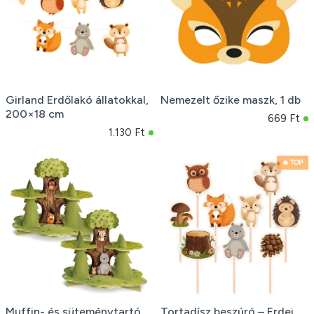
Girland Erdőlakó állatokkal,
Nemezelt őzike maszk, 1 db
200×18 cm
669 Ft
1.130 Ft
🔥 TOP
Muffin- és süteménytartó
Tortadísz beszúró – Erdei