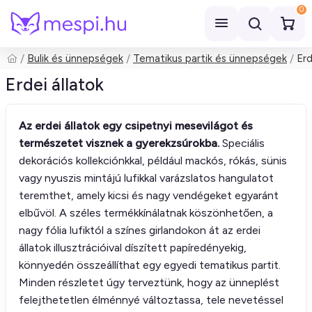
0
Bulik és ünnepségek
Tematikus partik és ünnepségek
Erd
Keresés
Erdei állatok
Az erdei állatok egy csipetnyi mesevilágot és
természetet visznek a gyerekzsúrokba.
Speciális
dekorációs kollekciónkkal, például mackós, rókás, sünis
vagy nyuszis mintájú lufikkal varázslatos hangulatot
teremthet, amely kicsi és nagy vendégeket egyaránt
elbűvöl. A széles termékkínálatnak köszönhetően, a
nagy fólia lufiktól a színes girlandokon át az erdei
állatok illusztrációival díszített papíredényekig,
könnyedén összeállíthat egy egyedi tematikus partit.
Minden részletet úgy terveztünk, hogy az ünneplést
felejthetetlen élménnyé változtassa, tele nevetéssel