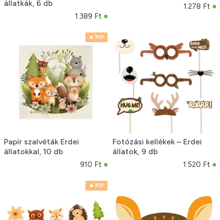
állatkák, 6 db
1.278 Ft
1.389 Ft
🔥 TOP
Papír szalvéták Erdei
Fotózási kellékek – Erdei
állatokkal, 10 db
állatok, 9 db
910 Ft
1.520 Ft
🔥 TOP