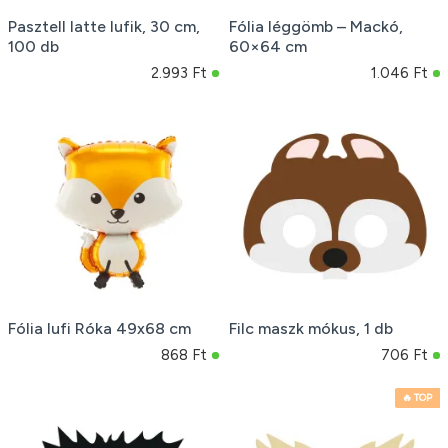
Pasztell latte lufik, 30 cm,
Fólia léggömb – Mackó,
100 db
60×64 cm
2.993 Ft
1.046 Ft
Fólia lufi Róka 49x68 cm
Filc maszk mókus, 1 db
868 Ft
706 Ft
🔥 TOP