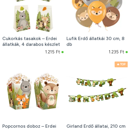
Cukorkás tasakok – Erdei
Lufik Erdő állatkái 30 cm, 8
állatkák, 4 darabos készlet
db
1.215 Ft
1.235 Ft
🔥 TOP
Popcornos doboz – Erdei
Girland Erdő állatai, 210 cm