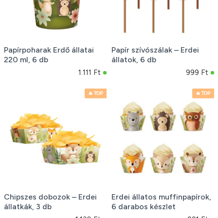
Papírpoharak Erdő állatai
Papír szívószálak – Erdei
220 ml, 6 db
állatok, 6 db
1.111 Ft
999 Ft
🔥 TOP
🔥 TOP
Chipszes dobozok – Erdei
Erdei állatos muffinpapírok,
állatkák, 3 db
6 darabos készlet