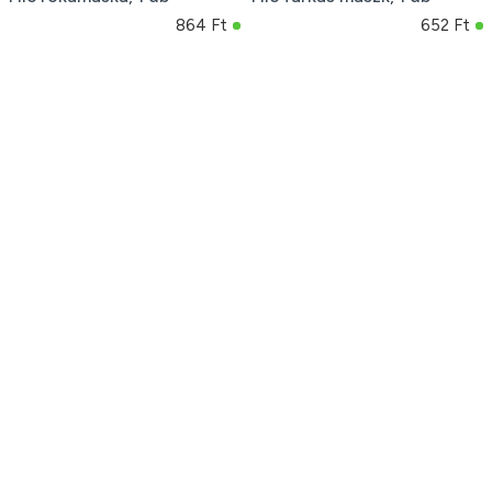
864 Ft
652 Ft
Fólia lufi mackó 45×63 cm
Filcmaszk mosómedve 1 db
842 Ft
864 Ft