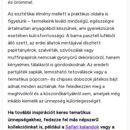
és örömmel.
Az esztétikai élmény mellett a praktikus oldalra is
figyelünk – termékeink kiváló minőségű, egészségre
ártalmatlan anyagokból készülnek, ami gyerekzsúrok
esetében kulcsfontosságú. A barna pasztell lufikból
álló szett, az erdei állatok mintájával díszített
papírtányérok, szalvéták, szívószálak vagy
muffinpapírok nemcsak gyönyörű dekorációról, hanem
kényelmes tálalásról is gondoskodnak. Az eredeti
partijáték sapkák, lemosható tetoválások vagy a
tematikus popcorn- és chipses dobozok játékos bájt
adnak minden asztalnak. Ne feledkezzen meg a
meghívókról és a köszönőkártyákról sem, amelyek még
inkább kiemelik az ünnepség különlegességét.
Ha további inspirációt keres tematikus
ünnepségekhez, fedezze fel más népszerű
kollekcióinkat is, például a
Safari kalandok
vagy a