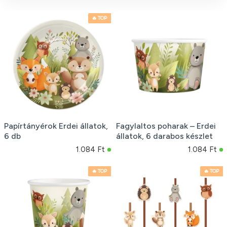
🔥 TOP
Papírtányérok Erdei állatok,
Fagylaltos poharak – Erdei
6 db
állatok, 6 darabos készlet
1.084 Ft
1.084 Ft
🔥 TOP
🔥 TOP