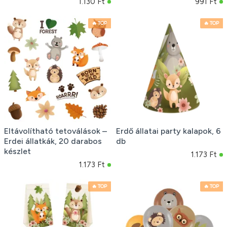
1.130 Ft
991 Ft
🔥 TOP
🔥 TOP
Eltávolítható tetoválások –
Erdő állatai party kalapok, 6
Erdei állatkák, 20 darabos
db
készlet
1.173 Ft
1.173 Ft
🔥 TOP
🔥 TOP