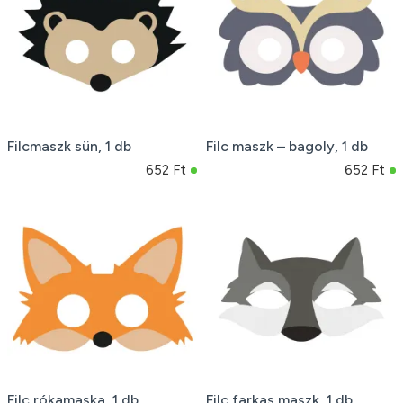
Filcmaszk sün, 1 db
Filc maszk – bagoly, 1 db
652 Ft
652 Ft
Filc rókamaska, 1 db
Filc farkas maszk, 1 db