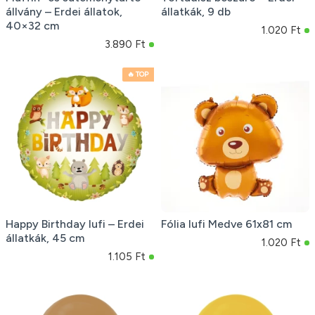
állvány – Erdei állatok,
állatkák, 9 db
40×32 cm
1.020 Ft
3.890 Ft
🔥 TOP
Happy Birthday lufi – Erdei
Fólia lufi Medve 61x81 cm
állatkák, 45 cm
1.020 Ft
1.105 Ft