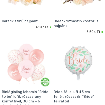
Barack színű hajpánt
Barackrózsaszín koszorús
hajpánt
4.187 Ft
3.594 Ft
Biológiailag lebomló “Bride
Bride fólia lufi 45 cm –
to be” lufik rózsaarany
fehér, rózsaszín “Bride”
konfettivel, 30 cm – 6
felirattal