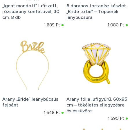
„Igent mondott” lufiszett,
6 darabos tortadísz készlet
rózsaarany konfettivel, 30
„Bride to be” – Topperek
cm, 8 db
lánybúcsúra
1.689 Ft
1.080 Ft
Arany „Bride” leánybúcsús
Arany fólia lufigyűrű, 60x95
fejpánt
cm – tökéletes eljegyzésre
és esküvőre
1.648 Ft
1.590 Ft