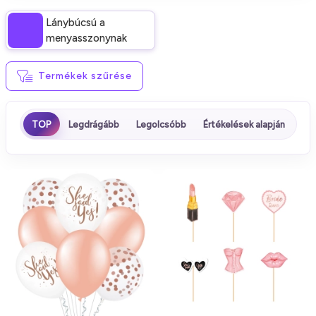
Lánybúcsú a
menyasszonynak
Termékek szűrése
TOP
Legdrágább
Legolcsóbb
Értékelések alapján