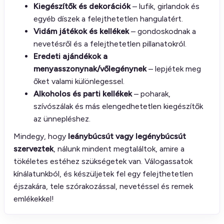
Kiegészítők és dekorációk
– lufik, girlandok és
egyéb díszek a felejthetetlen hangulatért.
Vidám játékok és kellékek
– gondoskodnak a
nevetésről és a felejthetetlen pillanatokról.
Eredeti ajándékok a
menyasszonynak/vőlegénynek
– lepjétek meg
őket valami különlegessel.
Alkoholos és parti kellékek
– poharak,
szívószálak és más elengedhetetlen kiegészítők
az ünnepléshez.
Mindegy, hogy
leánybúcsút vagy legénybúcsút
szerveztek
, nálunk mindent megtaláltok, amire a
tökéletes estéhez szükségetek van. Válogassatok
kínálatunkból, és készüljetek fel egy felejthetetlen
éjszakára, tele szórakozással, nevetéssel és remek
emlékekkel!