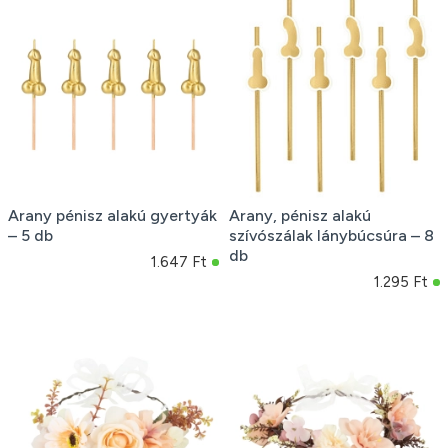
Arany pénisz alakú gyertyák
Arany, pénisz alakú
– 5 db
szívószálak lánybúcsúra – 8
db
1.647 Ft
1.295 Ft