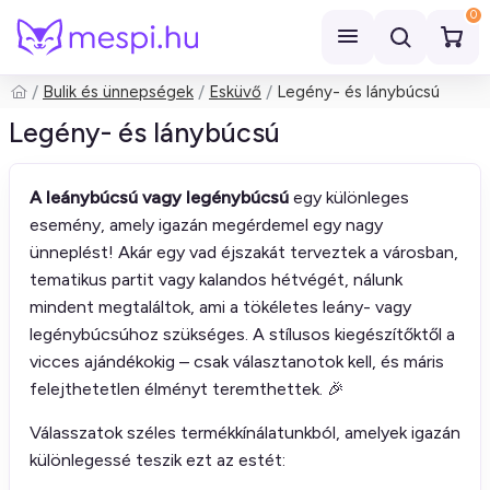
0
Bulik és ünnepségek
Esküvő
Legény- és lánybúcsú
Keresés
Legény- és lánybúcsú
A leánybúcsú vagy legénybúcsú
egy különleges
esemény, amely igazán megérdemel egy nagy
ünneplést! Akár egy vad éjszakát terveztek a városban,
tematikus partit vagy kalandos hétvégét, nálunk
mindent megtaláltok, ami a tökéletes leány- vagy
legénybúcsúhoz szükséges. A stílusos kiegészítőktől a
vicces ajándékokig – csak választanotok kell, és máris
felejthetetlen élményt teremthettek. 🎉
Válasszatok széles termékkínálatunkból, amelyek igazán
különlegessé teszik ezt az estét: