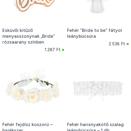
Esküvői kitűző
Fehér “Bride to be” fátyol
menyasszonynak „Bride”
leánybúcsúra
rózsaarany színben
2.536 Ft
1.287 Ft
Fehér fejdísz koszorú –
Fehér harisnyakötő szalag
hajékszer
leánybúcsúra – 1 db