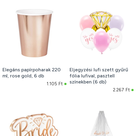
Elegáns papírpoharak 220
Eljegyzési lufi szett gyűrű
ml, rose gold, 6 db
fólia lufival, pasztell
színekben (6 db)
1.105 Ft
2.267 Ft