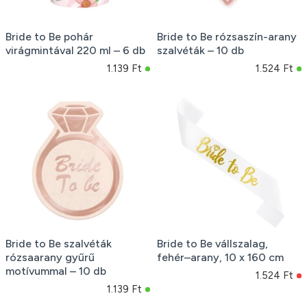
Bride to Be pohár
Bride to Be rózsaszín-arany
virágmintával 220 ml – 6 db
szalvéták – 10 db
1.139 Ft
1.524 Ft
Bride to Be szalvéták
Bride to Be vállszalag,
rózsaarany gyűrű
fehér–arany, 10 x 160 cm
motívummal – 10 db
1.524 Ft
1.139 Ft