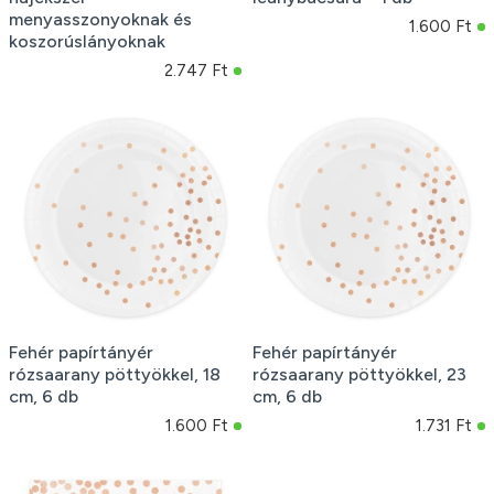
menyasszonyoknak és
1.600 Ft
koszorúslányoknak
2.747 Ft
Fehér papírtányér
Fehér papírtányér
rózsaarany pöttyökkel, 18
rózsaarany pöttyökkel, 23
cm, 6 db
cm, 6 db
1.600 Ft
1.731 Ft