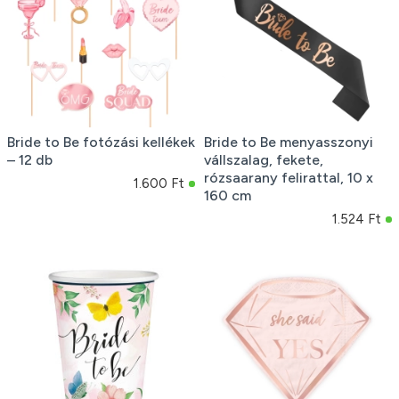
Bride to Be fotózási kellékek
Bride to Be menyasszonyi
– 12 db
vállszalag, fekete,
rózsaarany felirattal, 10 x
1.600 Ft
160 cm
1.524 Ft