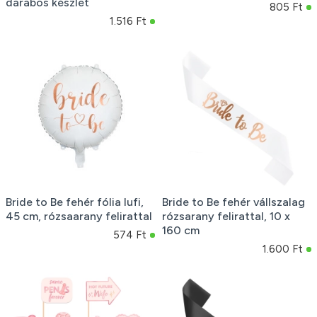
darabos készlet
805 Ft
1.516 Ft
Bride to Be fehér fólia lufi,
Bride to Be fehér vállszalag
45 cm, rózsaarany felirattal
rózsarany felirattal, 10 x
160 cm
574 Ft
1.600 Ft