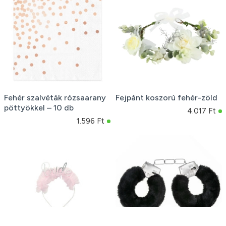
Fehér szalvéták rózsaarany
Fejpánt koszorú fehér-zöld
pöttyökkel – 10 db
4.017 Ft
1.596 Ft