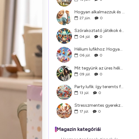
Hogyan alkalmazzuk és távolítsuk el a lemosható tetoválásokat: Egyszerű útmutató szülőknek
27
jún.
0
Szórakoztató játékok és programok gyerekzsúrra, amelyek mindenkit lekötnek
04
júl.
0
Hélium lufikhoz: Hogyan teremts felejthetetlen hangulatot minden ünnepségen
06
júl.
0
Mit tegyünk az üres héliumpalackkal?
09
júl.
0
Party lufik: így teremts felejthetetlen hangulatot bármilyen bulin
13
júl.
0
Stresszmentes gyerekzsúr: menütervezés és dekorációs ötletek
17
júl.
0
Magazin kategóriái