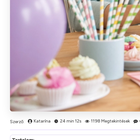
Katarína
24 min 12s
1198 Megtekintések
Szerző: