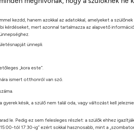
minden meghívónak, hogy a szülőknek ne k
ímmel kezdd, hanem azokkal az adatokkal, amelyeket a szülőnek 
bbi kérdéseket, mert azonnal tartalmazza az alapvető információ
 ünnepséghez.
ületésnapját ünnepli.
tőleges „kora este”.
ára ismert otthonról van szó.
száma.
erek késik, a szülő nem talál oda, vagy változást kell jeleznie, 
le. Pedig ez sem felesleges részlet: a szülők ehhez igazítják 
 15:00-tól 17:30-ig” ezért sokkal hasznosabb, mint a „szombato