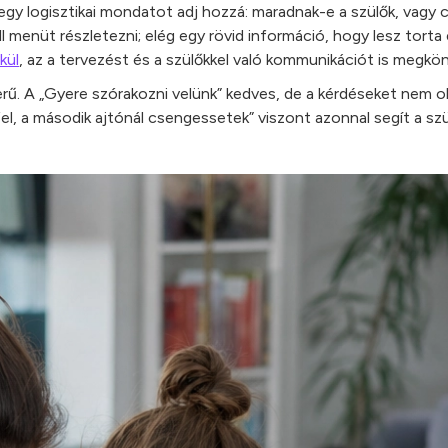
gy logisztikai mondatot adj hozzá: maradnak-e a szülők, vagy c
menüt részletezni; elég egy rövid információ, hogy lesz torta és
kül
, az a tervezést és a szülőkkel való kommunikációt is megkönn
ű. A „Gyere szórakozni velünk” kedves, de a kérdéseket nem ol
el, a második ajtónál csengessetek” viszont azonnal segít a szü