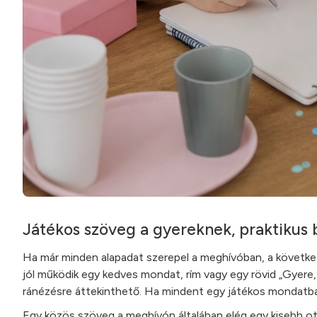
Játékos szöveg a gyereknek, praktikus 
Ha már minden alapadat szerepel a meghívóban, a következő
jól működik egy kedves mondat, rím vagy egy rövid „Gyere, 
ránézésre áttekinthető. Ha mindent egy játékos mondatba r
Egy közös szöveg a meghívón általában elég egy kisebb ott