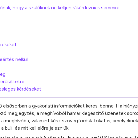
ak, hogy a szülőknek ne kelljen rákérdezniük semmire
erekeket
eértés nélkül
meg
erősíttetni
lesleges kérdéseket
elsősorban a gyakorlati információkat keresi benne. Ha hiányzi
zó megjegyzés, a meghívóból hamar kiegészítő üzenetek soroz
ni a meghívóba, valamint kész szövegfordulatokat is, amelyekn
buli, és mit kell előre jelezniük.