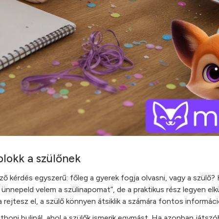
blokk a szülőnek
 kérdés egyszerű: főleg a gyerek fogja olvasni, vagy a szülő?
ünnepeld velem a szülinapomat”, de a praktikus rész legyen elk
ejtesz el, a szülő könnyen átsiklik a számára fontos információ
honi bulinál, ahol a szülők ismerik egymást. Ha azonban játsz