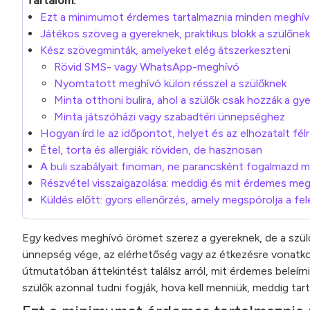
Tartalom:
Ezt a minimumot érdemes tartalmaznia minden meghívón
Játékos szöveg a gyereknek, praktikus blokk a szülőnek
Kész szövegminták, amelyeket elég átszerkeszteni
Rövid SMS- vagy WhatsApp-meghívó
Nyomtatott meghívó külön résszel a szülőknek
Minta otthoni bulira, ahol a szülők csak hozzák a gy
Minta játszóházi vagy szabadtéri ünnepséghez
Hogyan írd le az időpontot, helyet és az elhozatalt félr
Étel, torta és allergiák: röviden, de hasznosan
A buli szabályait finoman, ne parancsként fogalmazd 
Részvétel visszaigazolása: meddig és mit érdemes meg
Küldés előtt: gyors ellenőrzés, amely megspórolja a fe
Egy kedves meghívó örömet szerez a gyereknek, de a szülő 
ünnepség vége, az elérhetőség vagy az étkezésre vonatko
útmutatóban áttekintést találsz arról, mit érdemes beleír
szülők azonnal tudni fogják, hova kell menniük, meddig tart a 