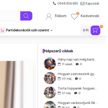
0948 856 685
Kapcsolat
0
Fiókom
Kedvencek
0
Partidekorációk szín szerint
0 Ft
Népszerű cikkek
Hány nap van még karácsonyig?
11
szept.
0
Hogyan szervezzünk gyerekzsúrt?
03
máj.
0
Torta topperek: hogyan válasszuk ki a tökéleteset?
27
máj.
0
Hogyan varázsoljunk felejthetetlen gyerekzsúrt: 10 szuper ötlet
16
jún.
0