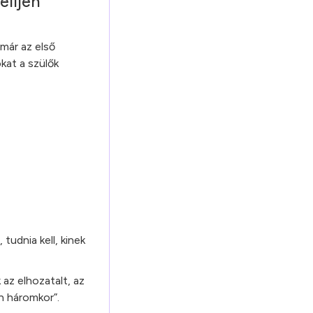
elljen
már az első
kat a szülők
tudnia kell, kinek
az elhozatalt, az
n háromkor”.