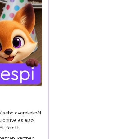
 Kisebb gyerekeknél
ülönítve és első
k felett.
óházban, kertben