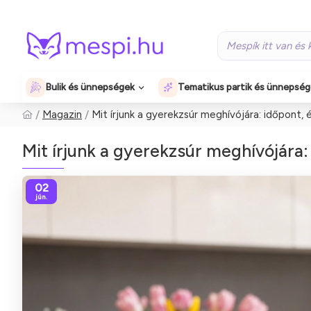
Bulik és ünnepségek
Tematikus partik és ünnepsé
Magazin
Mit írjunk a gyerekzsúr meghívójára: időpont, 
Mit írjunk a gyerekzsúr meghívójára:
02
jún.