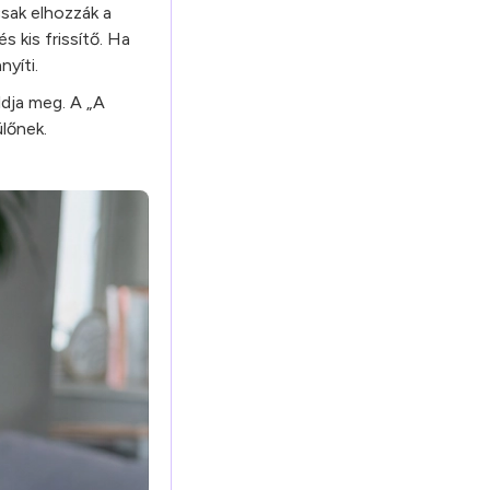
sak elhozzák a
 kis frissítő. Ha
yíti.
dja meg. A „A
lőnek.