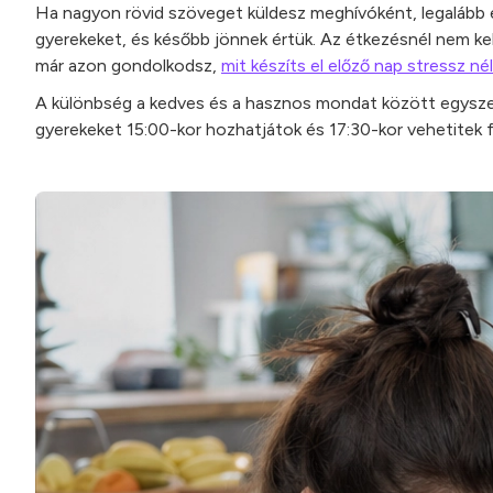
Ha nagyon rövid szöveget küldesz meghívóként, legalább e
gyerekeket, és később jönnek értük. Az étkezésnél nem kell 
már azon gondolkodsz,
mit készíts el előző nap stressz nél
A különbség a kedves és a hasznos mondat között egyszer
gyerekeket 15:00-kor hozhatjátok és 17:30-kor vehetitek f