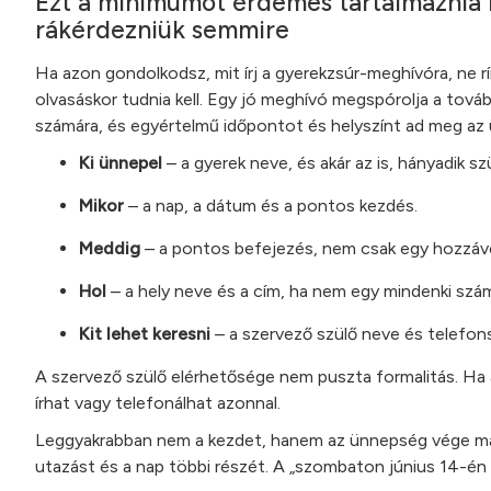
Ezt a minimumot érdemes tartalmaznia 
rákérdezniük semmire
Ha azon gondolkodsz, mit írj a gyerekzsúr-meghívóra, ne r
olvasáskor tudnia kell. Egy jó meghívó megspórolja a tová
számára, és egyértelmű időpontot és helyszínt ad meg az
Ki ünnepel
– a gyerek neve, és akár az is, hányadik sz
Mikor
– a nap, a dátum és a pontos kezdés.
Meddig
– a pontos befejezés, nem csak egy hozzáve
Hol
– a hely neve és a cím, ha nem egy mindenki szám
Kit lehet keresni
– a szervező szülő neve és telefon
A szervező szülő elérhetősége nem puszta formalitás. Ha a gy
írhat vagy telefonálhat azonnal.
Leggyakrabban nem a kezdet, hanem az ünnepség vége marad 
utazást és a nap többi részét. A „szombaton június 14-én