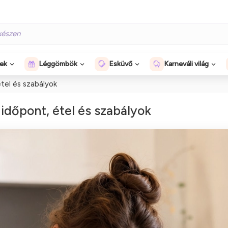
gek
Léggömbök
Esküvő
Karneváli világ
étel és szabályok
 időpont, étel és szabályok