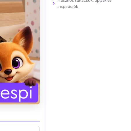
Hasznos tanácsok, tippek és
inspirációk