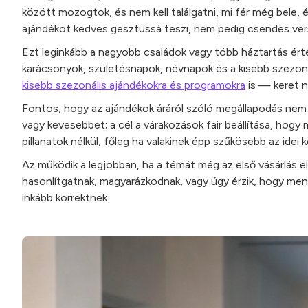
között mozogtok, és nem kell találgatni, mi fér még bele, é
ajándékot kedves gesztussá teszi, nem pedig csendes vers
Ezt leginkább a nagyobb családok vagy több háztartás ért
karácsonyok, születésnapok, névnapok és a kisebb szezonál
kisebb szezonális ajándékokra és programokra
is — keret n
Fontos, hogy az ajándékok áráról szóló megállapodás nem 
vagy kevesebbet; a cél a várakozások fair beállítása, ho
pillanatok nélkül, főleg ha valakinek épp szűkösebb az idei 
Az működik a legjobban, ha a témát még az első vásárlás el
hasonlítgatnak, magyarázkodnak, vagy úgy érzik, hogy mene
inkább korrektnek.