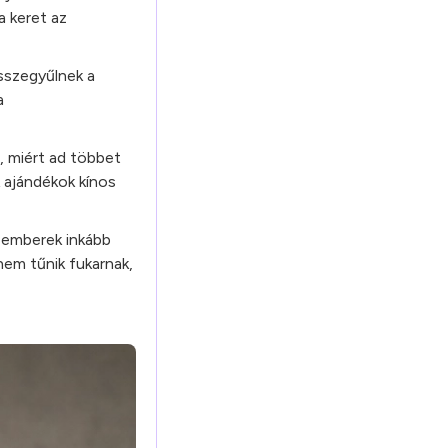
a keret az
sszegyűlnek a
a
, miért ad többet
 ajándékok kínos
z emberek inkább
nem tűnik fukarnak,