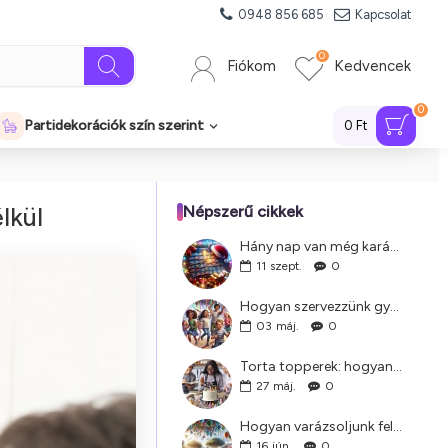
0948 856 685
Kapcsolat
0
Fiókom
Kedvencek
0
Partidekorációk szín szerint
0 Ft
lkül
Népszerű cikkek
Hány nap van még karácsonyig?
11
szept.
0
Hogyan szervezzünk gyerekzsúrt?
03
máj.
0
Torta topperek: hogyan válasszuk ki a tökéleteset?
27
máj.
0
Hogyan varázsoljunk felejthetetlen gyerekzsúrt: 10 szuper ötlet
16
jún.
0