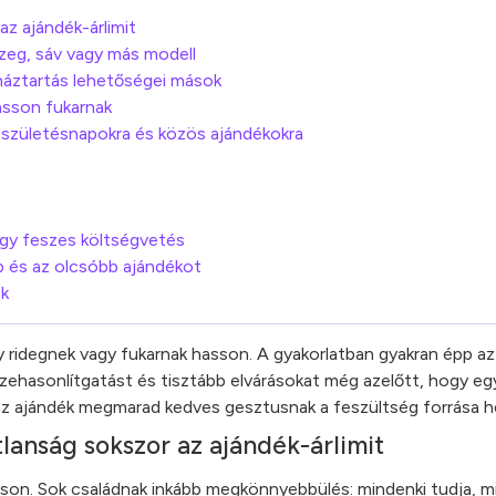
z ajándék-árlimit
zeg, sáv vagy más modell
 háztartás lehetőségei mások
asson fukarnak
, születésnapokra és közös ajándékokra
agy feszes költségvetés
bb és az olcsóbb ajándékot
ek
y ridegnek vagy fukarnak hasson. A gyakorlatban gyakran épp az
ehasonlítgatást és tisztább elvárásokat még azelőtt, hogy eg
 az ajándék megmarad kedves gesztusnak a feszültség forrása h
anság sokszor az ajándék-árlimit
son. Sok családnak inkább megkönnyebbülés: mindenki tudja, mi