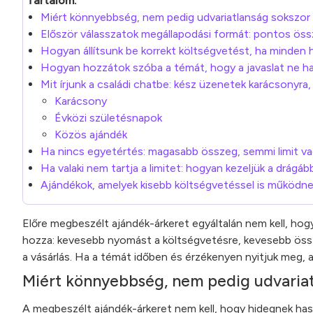
Tartalom:
Miért könnyebbség, nem pedig udvariatlanság sokszor a
Először válasszatok megállapodási formát: pontos öss
Hogyan állítsunk be korrekt költségvetést, ha minden
Hogyan hozzátok szóba a témát, hogy a javaslat ne h
Mit írjunk a családi chatbe: kész üzenetek karácsonyra
Karácsony
Évközi születésnapok
Közös ajándék
Ha nincs egyetértés: magasabb összeg, semmi limit v
Ha valaki nem tartja a limitet: hogyan kezeljük a drágá
Ajándékok, amelyek kisebb költségvetéssel is működn
Előre megbeszélt ajándék-árkeret egyáltalán nem kell, hog
hozza: kevesebb nyomást a költségvetésre, kevesebb össz
a vásárlás. Ha a témát időben és érzékenyen nyitjuk meg,
Miért könnyebbség, nem pedig udvariatl
A megbeszélt ajándék-árkeret nem kell, hogy hidegnek has