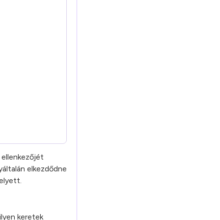
 ellenkezőjét
yáltalán elkezdődne
elyett.
lyen keretek