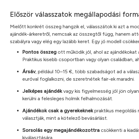
Először válasszatok megállapodási form
Mielőtt konkrét összeg hangzik el, válasszátok ki azt a mod
ajándék-árkeretről, nemcsak az összegtől függ, hanem attó
szabályra vagy elég egy lazább keret. Egy jó modell csökke
Pontos összeg
ott működik jól, ahol az ajándékokat
Praktikus kisebb csoportban vagy olyan családban, 
Ársáv
, például 10–15 €, több szabadságot ad a vála
euróval foglalkozni, de szeretnétek fair-ek maradni.
Jelképes ajándék
vagy kis figyelmesség jól jön olya
kerülni a felesleges holmik felhalmozását.
Ajándékok csak a gyerekeknek
praktikus megoldás n
választják, mint a kötelező bevásárlást.
Sorsolás egy megajándékozottra
csökkenti a kiadá
kiválasztására.