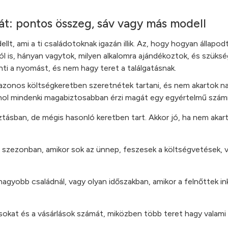
át: pontos összeg, sáv vagy más modell
ellt, ami a ti családotoknak igazán illik. Az, hogy hogyan állapo
l is, hányan vagytok, milyen alkalomra ajándékoztok, és szüksé
nti a nyomást, és nem hagy teret a találgatásnak.
 azonos költségkeretben szeretnétek tartani, és nem akartok n
ahol mindenki magabiztosabban érzi magát egy egyértelmű szám
sztásban, de mégis hasonló keretben tart. Akkor jó, ha nem aka
n szezonban, amikor sok az ünnep, feszesek a költségvetések, v
agyobb családnál, vagy olyan időszakban, amikor a felnőttek i
sokat és a vásárlások számát, miközben több teret hagy valami