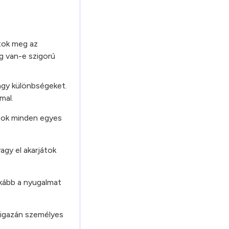
dtok meg az
g van-e szigorú
agy különbségeket.
mal.
rtok minden egyes
agy el akarjátok
nkább a nyugalmat
 igazán személyes