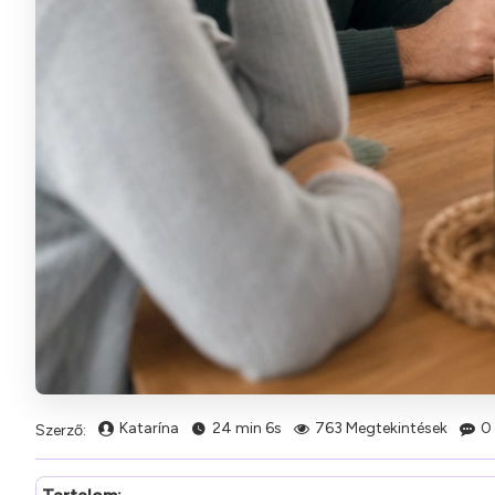
Katarína
24 min 6s
763 Megtekintések
0
Szerző: