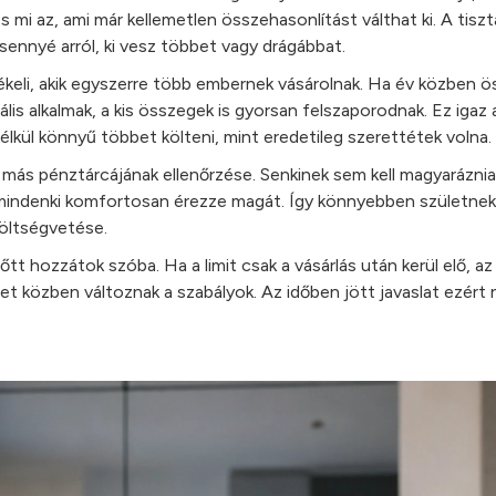
s mi az, ami már kellemetlen összehasonlítást válthat ki. A tiszt
ennyé arról, ki vesz többet vagy drágábbat.
ékeli, akik egyszerre több embernek vásárolnak. Ha év közben ö
is alkalmak, a kis összegek is gyorsan felszaporodnak. Ez igaz 
élkül könnyű többet költeni, mint eredetileg szerettétek volna.
más pénztárcájának ellenőrzése. Senkinek sem kell magyaráznia
gy mindenki komfortosan érezze magát. Így könnyebben születnek
költségvetése.
őtt hozzátok szóba. Ha a limit csak a vásárlás után kerül elő, a
t közben változnak a szabályok. Az időben jött javaslat ezért 