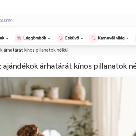
gek
Léggömbök
Esküvő
Karneváli világ
árhatárát kínos pillanatok nélkül
ajándékok árhatárát kínos pillanatok né