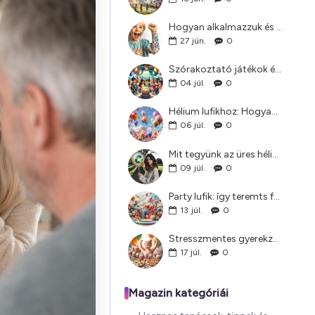
Hogyan alkalmazzuk és távolítsuk el a lemosható tetoválásokat: Egyszerű útmutató szülőknek
27
jún.
0
Szórakoztató játékok és programok gyerekzsúrra, amelyek mindenkit lekötnek
04
júl.
0
Hélium lufikhoz: Hogyan teremts felejthetetlen hangulatot minden ünnepségen
06
júl.
0
Mit tegyünk az üres héliumpalackkal?
09
júl.
0
Party lufik: így teremts felejthetetlen hangulatot bármilyen bulin
13
júl.
0
Stresszmentes gyerekzsúr: menütervezés és dekorációs ötletek
17
júl.
0
Magazin kategóriái