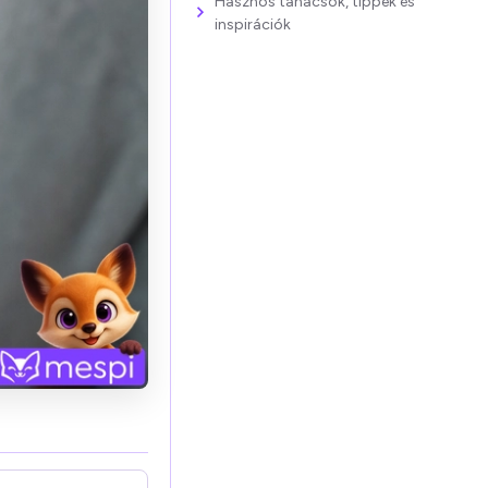
Hasznos tanácsok, tippek és
inspirációk