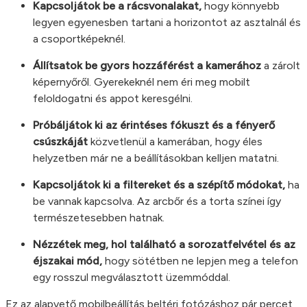
Kapcsoljátok be a rácsvonalakat,
hogy könnyebb
legyen egyenesben tartani a horizontot az asztalnál és
a csoportképeknél.
Állítsatok be gyors hozzáférést a kamerához
a zárolt
képernyőről. Gyerekeknél nem éri meg mobilt
feloldogatni és appot keresgélni.
Próbáljátok ki az érintéses fókuszt és a fényerő
csúszkáját
közvetlenül a kamerában, hogy éles
helyzetben már ne a beállításokban kelljen matatni.
Kapcsoljátok ki a filtereket és a szépítő módokat,
ha
be vannak kapcsolva. Az arcbőr és a torta színei így
természetesebben hatnak.
Nézzétek meg, hol található a sorozatfelvétel és az
éjszakai mód,
hogy sötétben ne lepjen meg a telefon
egy rosszul megválasztott üzemmóddal.
Ez az alapvető mobilbeállítás beltéri fotózáshoz pár percet