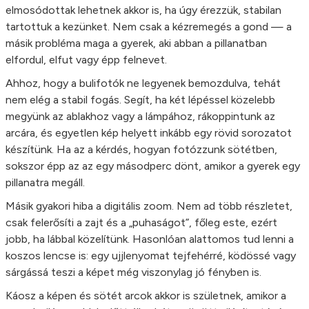
elmosódottak lehetnek akkor is, ha úgy érezzük, stabilan
tartottuk a kezünket. Nem csak a kézremegés a gond — a
másik probléma maga a gyerek, aki abban a pillanatban
elfordul, elfut vagy épp felnevet.
Ahhoz, hogy a bulifotók ne legyenek bemozdulva, tehát
nem elég a stabil fogás. Segít, ha két lépéssel közelebb
megyünk az ablakhoz vagy a lámpához, rákoppintunk az
arcára, és egyetlen kép helyett inkább egy rövid sorozatot
készítünk. Ha az a kérdés, hogyan fotózzunk sötétben,
sokszor épp az az egy másodperc dönt, amikor a gyerek egy
pillanatra megáll.
Másik gyakori hiba a digitális zoom. Nem ad több részletet,
csak felerősíti a zajt és a „puhaságot”, főleg este, ezért
jobb, ha lábbal közelítünk. Hasonlóan alattomos tud lenni a
koszos lencse is: egy ujjlenyomat tejfehérré, ködössé vagy
sárgássá teszi a képet még viszonylag jó fényben is.
Káosz a képen és sötét arcok akkor is születnek, amikor a