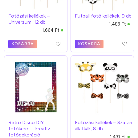
Fotózási kellékek –
Futball fotó kellékek, 9 db
Univerzum, 12 db
1.483 Ft
1.664 Ft
KOSÁRBA
KOSÁRBA
Retro Disco DIY
Fotózási kellékek – Szafari
fotókeret – kreatív
állatkák, 8 db
fotódekoráció
1.431 Ft