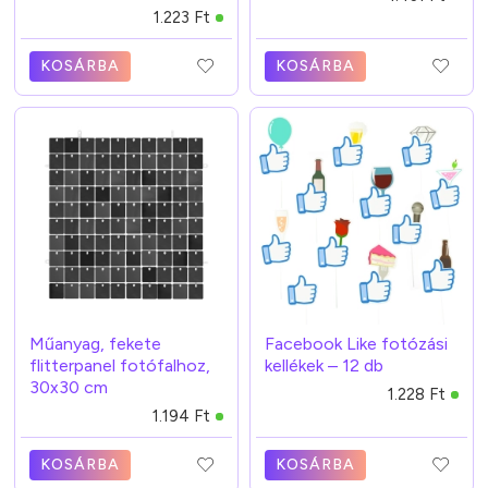
1.223 Ft
KOSÁRBA
KOSÁRBA
Műanyag, fekete
Facebook Like fotózási
flitterpanel fotófalhoz,
kellékek – 12 db
30x30 cm
1.228 Ft
1.194 Ft
KOSÁRBA
KOSÁRBA