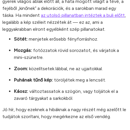
gyerek világos ablak előtt áll, a háta mögött világít a tévé, a
fejéből „kinőnek” a dekorációk, és a sarokban marad egy
táska. Ha mindent
az utolsó pillanatban intéztek a buli előtt
,
legalább a kép széleit nézzétek át — ez az, ami a
leggyakrabban elront egyébként szép pillanatokat.
Sötét:
menjetek erősebb fényforráshoz.
Mozgás:
fotózzatok rövid sorozatot, és várjatok a
mini-szünetre.
Zoom:
közelítsetek lábbal, ne az ujjaitokkal.
Puhának tűnő kép:
töröljétek meg a lencsét.
Káosz:
változtassatok a szögön, vagy toljátok el a
zavaró tárgyakat a sarkokból.
Jó hír, hogy ezeknek a hibáknak a nagy részét még azelőtt le
tudjátok szorítani, hogy megérkezne az első vendég.