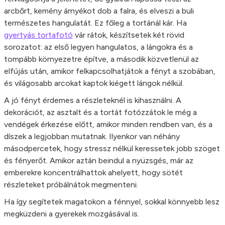
arcbőrt, kemény árnyékot dob a falra, és elveszi a buli
természetes hangulatát. Ez főleg a tortánál kár. Ha
gyertyás tortafotó
vár rátok, készítsetek két rövid
sorozatot: az első legyen hangulatos, a lángokra és a
tompább környezetre építve, a második közvetlenül az
elfújás után, amikor felkapcsolhatjátok a fényt a szobában,
és világosabb arcokat kaptok kiégett lángok nélkül.
A jó fényt érdemes a részleteknél is kihasználni. A
dekorációt, az asztalt és a tortát fotózzátok le még a
vendégek érkezése előtt, amikor minden rendben van, és a
díszek a legjobban mutatnak. Ilyenkor van néhány
másodpercetek, hogy stressz nélkül keressetek jobb szöget
és fényerőt. Amikor aztán beindul a nyüzsgés, már az
emberekre koncentrálhattok ahelyett, hogy sötét
részleteket próbálnátok megmenteni.
Ha így segítetek magatokon a fénnyel, sokkal könnyebb lesz
megküzdeni a gyerekek mozgásával is.