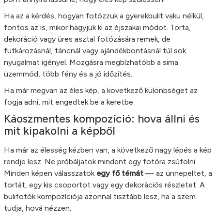
Ha az a kérdés, hogyan fotózzuk a gyerekbulit vaku nélkül,
fontos az is, mikor hagyjuk ki az éjszakai módot. Torta,
dekoráció vagy üres asztal fotózására remek, de
futkározásnál, táncnál vagy ajándékbontásnál túl sok
nyugalmat igényel. Mozgásra megbízhatóbb a sima
üzemmód, több fény és a jó időzítés.
Ha már megvan az éles kép, a következő különbséget az
fogja adni, mit engedtek be a keretbe.
Káoszmentes kompozíció: hova állni és
mit kipakolni a képből
Ha már az élesség kézben van, a következő nagy lépés a kép
rendje lesz. Ne próbáljatok mindent egy fotóra zsúfolni.
Minden képen válasszatok
egy fő témát
— az ünnepeltet, a
tortát, egy kis csoportot vagy egy dekorációs részletet. A
bulifotók kompozíciója azonnal tisztább lesz, ha a szem
tudja, hová nézzen.