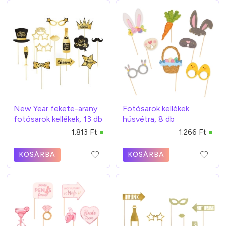
New Year fekete-arany
Fotósarok kellékek
fotósarok kellékek, 13 db
húsvétra, 8 db
1.813 Ft
1.266 Ft
KOSÁRBA
KOSÁRBA