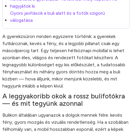
hagyjátok ki
Gyors javítások a buli alatt és a fotók szigorú
válogatása
A gyerekzsúron minden egyszerre történik: a gyerekek
futkároznak, kevés a fény, és a legjobb pillanat csak egy
másodpercig tart. Egy teljesen hétköznapi mobillal is lehet
azonban éles, világos és rendezett fotókat készíteni. A
legnagyobb különbséget egy kis előkészület, a tudatosabb
fényhasználat és néhány gyors döntés hozza meg a buli
közben — hova álljunk, mikor menjünk közelebb, és mit
hagyjunk inkább a képen kívül.
A leggyakoribb okok a rossz bulifotókra
— és mit tegyünk azonnal
Bulikon általában ugyanazok a dolgok mennek félre: kevés
fény, gyors mozgás és vizuális rendetlenség. Ha a szobában
félhomály van, a mobil hosszabban exponál, ezért a képek