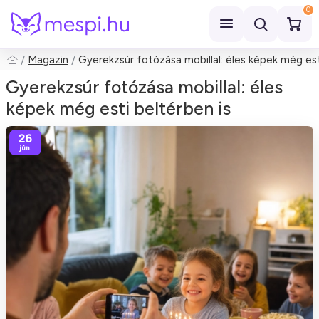
0
Magazin
Gyerekzsúr fotózása mobillal: éles képek még est
Keresés
Gyerekzsúr fotózása mobillal: éles
képek még esti beltérben is
26
jún.