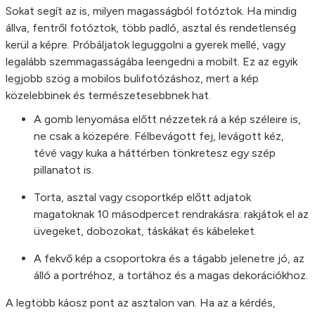
Sokat segít az is, milyen magasságból fotóztok. Ha mindig
állva, fentről fotóztok, több padló, asztal és rendetlenség
kerül a képre. Próbáljatok leguggolni a gyerek mellé, vagy
legalább szemmagasságába leengedni a mobilt. Ez az egyik
legjobb szög a mobilos bulifotózáshoz, mert a kép
közelebbinek és természetesebbnek hat.
A gomb lenyomása előtt nézzetek rá a kép széleire is,
ne csak a közepére. Félbevágott fej, levágott kéz,
tévé vagy kuka a háttérben tönkretesz egy szép
pillanatot is.
Torta, asztal vagy csoportkép előtt adjatok
magatoknak 10 másodpercet rendrakásra: rakjátok el az
üvegeket, dobozokat, táskákat és kábeleket.
A fekvő kép a csoportokra és a tágabb jelenetre jó, az
álló a portréhoz, a tortához és a magas dekorációkhoz.
A legtöbb káosz pont az asztalon van. Ha az a kérdés,