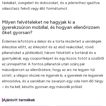
táskákat, üvegeket és dobozokat, és a jelenethez igazítva
választasz fekvő vagy álló formátumot.
Milyen felvételeket ne hagyjak ki a
gyerekzsúron mobillal, és hogyan ellenőrizzem
őket gyorsan?
Érdemes lefotózni a dekor és a torta részleteit a vendégek
érkezése előtt, az érkezést és az első reakciókat, rövid
pillanatokat a játékokból, három felvételt a tortánál és a
gyertyáknál, egy csoportképet és egy közös fotót a szülőről
az ünnepelttel. A fontos pillanatok után szánj pár
másodpercet az ellenőrzésre, hogy az arc ne legyen túl
sötét, a világos részek ne égjenek ki, a gyerekek ne legyenek
elmosódva, és a sarokban ne zavarjon egy oda nem illő tárgy
– és ha kell, készíts gyorsan egy második próbát.
Ajánlott termékek