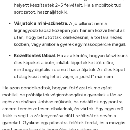
helyett készítsetek 2–5 felvételt. Ha a mobiltok tud
sorozatot, használjátok ki.
Várjatok a mini-szünetre.
A jó pillanat nem a
legnagyobb káosz közepén jön, hanem közvetlenül az
után, hogy befutottak, ölelkezésnél, a tortára nézés
közben, vagy amikor a gyerek egy másodpercre megáll.
Közelítsetek lábbal.
Ha az a kérdés, hogyan készítsünk
éles képeket a bulin, inkább lépjetek kettőt előre,
minthogy digitális zoomot használjatok. Az éles képet
utólag kicsit még lehet vágni, a „puhát” már nem.
Ha azon gondolkodtok, hogyan fotózzatok mozgást
mobillal, ne próbáljatok végigrohangálni a gyerekek után az
egész szobában. Jobban működik, ha odaálltok egy pontra,
amerre természetesen elhaladnak, és vártok. Egy egyszerű
trükk is segít: a zár lenyomása előtt szólítsátok nevén a
gyereket. Gyakran egy pillanatra felétek fordul, és a mozgás
pont annyira lassul le, hogy éles kép szülessen.