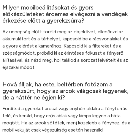
Milyen mobilbeállításokat és gyors
előkészületeket érdemes elvégezni a vendégek
érkezése előtt a gyerekzsúrra?
Az ünnepség előtt töröld meg az objektívet, ellenőrizd az
akkumulátort és a tárhelyet, kapcsold be a rácsvonalakat és
a gyors elérést a kamerához. Kapcsold ki a filtereket és a
szépségmódot, próbáld ki az érintéses fókuszt a fényerő
állításával, és nézd meg, hol találod a sorozatfelvételt és az
éjszakai módot.
Hová álljak, ha este, beltérben fotózom a
gyerekzsúrt, hogy az arcok világosak legyenek,
de a háttér ne égjen ki?
Fordítsd a gyereket arccal vagy enyhén oldalra a fényforrás
felé, és kerüld, hogy erős ablak vagy lámpa legyen a háta
mögött. Ha az arcok sötétek, menj közelebb a fényhez, és a
mobil vakuját csak végszükség esetén használd.