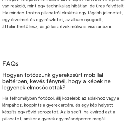
van reakció, mint egy technikailag hibátlan, de üres felvételt.
Ha minden fontos pillanatról elraktok egy tágabb jelenetet,
egy érzelmet és egy részletet, az album nyugodt,
áttekinthető lesz, és jó lesz évek múlva is visszanézni.
FAQs
Hogyan fotózzunk gyerekzsúrt mobillal
beltérben, kevés fénynél, hogy a képek ne
legyenek elmosódottak?
Ha félhomályban fotózol, állj közelebb az ablakhoz vagy a
lámpához, koppints a gyerek arcára, és egy kép helyett
készíts egy rövid sorozatot. Az is segít, ha kivárod azt a
pillanatot, amikor a gyerek egy másodpercre megáll.