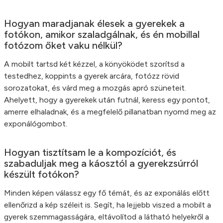
Hogyan maradjanak élesek a gyerekek a
fotókon, amikor szaladgálnak, és én mobillal
fotózom őket vaku nélkül?
A mobilt tartsd két kézzel, a könyöködet szorítsd a
testedhez, koppints a gyerek arcára, fotózz rövid
sorozatokat, és várd meg a mozgás apró szüneteit.
Ahelyett, hogy a gyerekek után futnál, keress egy pontot,
amerre elhaladnak, és a megfelelő pillanatban nyomd meg az
exponálógombot.
Hogyan tisztítsam le a kompozíciót, és
szabaduljak meg a káosztól a gyerekzsúrról
készült fotókon?
Minden képen válassz egy fő témát, és az exponálás előtt
ellenőrizd a kép széleit is. Segít, ha lejjebb viszed a mobilt a
gyerek szemmagasságára, eltávolítod a látható helyekről a