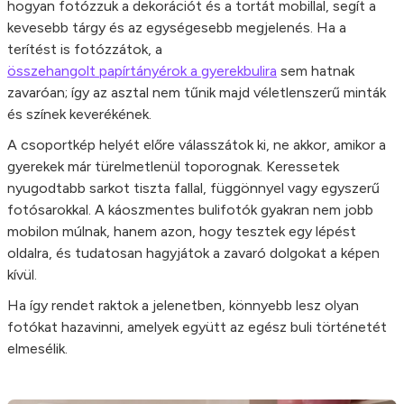
hogyan fotózzuk a dekorációt és a tortát mobillal, segít a
kevesebb tárgy és az egységesebb megjelenés. Ha a
terítést is fotózzátok, a
összehangolt papírtányérok a gyerekbulira
sem hatnak
zavaróan; így az asztal nem tűnik majd véletlenszerű minták
és színek keverékének.
A csoportkép helyét előre válasszátok ki, ne akkor, amikor a
gyerekek már türelmetlenül toporognak. Keressetek
nyugodtabb sarkot tiszta fallal, függönnyel vagy egyszerű
fotósarokkal. A káoszmentes bulifotók gyakran nem jobb
mobilon múlnak, hanem azon, hogy tesztek egy lépést
oldalra, és tudatosan hagyjátok a zavaró dolgokat a képen
kívül.
Ha így rendet raktok a jelenetben, könnyebb lesz olyan
fotókat hazavinni, amelyek együtt az egész buli történetét
elmesélik.