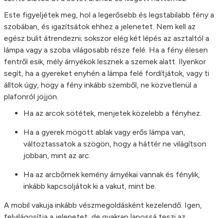
Este figyeljétek meg, hol a legerősebb és legstabilabb fény a
szobában, és igazítsátok ehhez a jelenetet. Nem kell az
egész bulit átrendezni; sokszor elég két lépés az asztaltól a
lámpa vagy a szoba világosabb része felé. Ha a fény élesen
fentről esik, mély árnyékok lesznek a szemek alatt. Ilyenkor
segít, ha a gyereket enyhén a lámpa felé fordítjátok, vagy ti
álltok úgy, hogy a fény inkább szemből, ne közvetlenül a
plafonról jöjjön.
Ha az arcok sötétek, menjetek közelebb a fényhez.
Ha a gyerek mögött ablak vagy erős lámpa van,
változtassatok a szögön, hogy a háttér ne világítson
jobban, mint az arc.
Ha az arcbőrnek kemény árnyékai vannak és fénylik,
inkább kapcsoljátok ki a vakut, mint be.
A mobil vakuja inkább vészmegoldásként kezelendő. Igen,
felvilágosítja a jelenetet, de gyakran lapossá teszi az