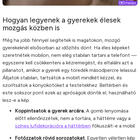
Hogyan legyenek a gyerekek élesek
mozgás közben is
Még ha jobb fénnyel segítetek is magatokon, mozgó
gyerekeknél elsősorban az időzítés dönt. Ha éles képeket
szeretnétek mobilon, nem elég stabilan tartani a telefont —
egyszerre kell csökkenteni a kézremegést, és eltalálni azt a
pillanatot, amikor a gyerek egy töredék másodpercre lelassul.
Álljatok stabilan, tartsátok a mobilt mindkét kézzel, és
szorítsátok a könyökötöket a testetekhez. Beltérben és
este sokszor pont ezek az apróságok döntik el, használható
lesz-e a kép.
Koppintsatok a gyerek arcára.
A gomb lenyomása
előtt ellenőrizzétek, nem a tortára, a háttérre vagy a
színes lufidekorációra a háttérben
fókuszált-e a mobil.
Fotózzatok rövid sorozatokat.
Egyetlen véletlen kép