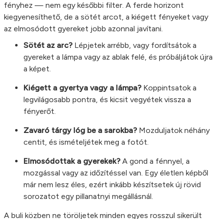
fényhez — nem egy későbbi filter. A ferde horizont
kiegyenesíthető, de a sötét arcot, a kiégett fényeket vagy
az elmosódott gyereket jobb azonnal javítani.
Sötét az arc?
Lépjetek arrébb, vagy fordítsátok a
gyereket a lámpa vagy az ablak felé, és próbáljátok újra
a képet.
Kiégett a gyertya vagy a lámpa?
Koppintsatok a
legvilágosabb pontra, és kicsit vegyétek vissza a
fényerőt.
Zavaró tárgy lóg be a sarokba?
Mozduljatok néhány
centit, és ismételjétek meg a fotót.
Elmosódottak a gyerekek?
A gond a fénnyel, a
mozgással vagy az időzítéssel van. Egy életlen képből
már nem lesz éles, ezért inkább készítsetek új rövid
sorozatot egy pillanatnyi megállásnál.
A buli közben ne töröljetek minden egyes rosszul sikerült