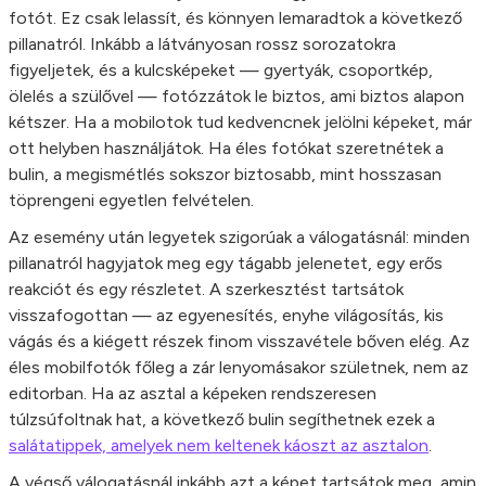
fotót. Ez csak lelassít, és könnyen lemaradtok a következő
pillanatról. Inkább a látványosan rossz sorozatokra
figyeljetek, és a kulcsképeket — gyertyák, csoportkép,
ölelés a szülővel — fotózzátok le biztos, ami biztos alapon
kétszer. Ha a mobilotok tud kedvencnek jelölni képeket, már
ott helyben használjátok. Ha éles fotókat szeretnétek a
bulin, a megismétlés sokszor biztosabb, mint hosszasan
töprengeni egyetlen felvételen.
Az esemény után legyetek szigorúak a válogatásnál: minden
pillanatról hagyjatok meg egy tágabb jelenetet, egy erős
reakciót és egy részletet. A szerkesztést tartsátok
visszafogottan — az egyenesítés, enyhe világosítás, kis
vágás és a kiégett részek finom visszavétele bőven elég. Az
éles mobilfotók főleg a zár lenyomásakor születnek, nem az
editorban. Ha az asztal a képeken rendszeresen
túlzsúfoltnak hat, a következő bulin segíthetnek ezek a
salátatippek, amelyek nem keltenek káoszt az asztalon
.
A végső válogatásnál inkább azt a képet tartsátok meg, amin