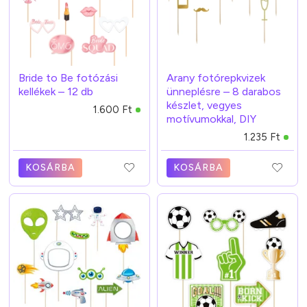
Bride to Be fotózási
Arany fotórepkvizek
kellékek – 12 db
ünneplésre – 8 darabos
készlet, vegyes
1.600 Ft
motívumokkal, DIY
1.235 Ft
KOSÁRBA
KOSÁRBA