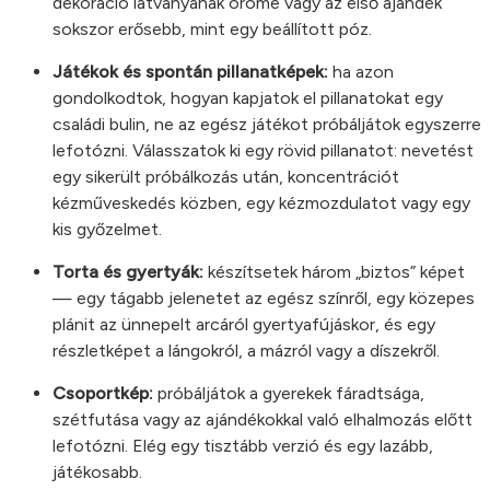
dekoráció látványának öröme vagy az első ajándék
sokszor erősebb, mint egy beállított póz.
Játékok és spontán pillanatképek:
ha azon
gondolkodtok, hogyan kapjatok el pillanatokat egy
családi bulin, ne az egész játékot próbáljátok egyszerre
lefotózni. Válasszatok ki egy rövid pillanatot: nevetést
egy sikerült próbálkozás után, koncentrációt
kézműveskedés közben, egy kézmozdulatot vagy egy
kis győzelmet.
Torta és gyertyák:
készítsetek három „biztos” képet
— egy tágabb jelenetet az egész színről, egy közepes
plánit az ünnepelt arcáról gyertyafújáskor, és egy
részletképet a lángokról, a mázról vagy a díszekről.
Csoportkép:
próbáljátok a gyerekek fáradtsága,
szétfutása vagy az ajándékokkal való elhalmozás előtt
lefotózni. Elég egy tisztább verzió és egy lazább,
játékosabb.