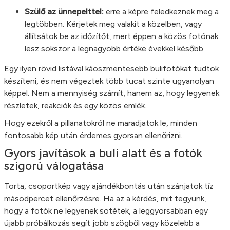
Szülő az ünnepelttel:
erre a képre feledkeznek meg a
legtöbben. Kérjetek meg valakit a közelben, vagy
állítsátok be az időzítőt, mert éppen a közös fotónak
lesz sokszor a legnagyobb értéke évekkel később.
Egy ilyen rövid listával káoszmentesebb bulifotókat tudtok
készíteni, és nem végeztek több tucat szinte ugyanolyan
képpel. Nem a mennyiség számít, hanem az, hogy legyenek
részletek, reakciók és egy közös emlék.
Hogy ezekről a pillanatokról ne maradjatok le, minden
fontosabb kép után érdemes gyorsan ellenőrizni.
Gyors javítások a buli alatt és a fotók
szigorú válogatása
Torta, csoportkép vagy ajándékbontás után szánjatok tíz
másodpercet ellenőrzésre. Ha az a kérdés, mit tegyünk,
hogy a fotók ne legyenek sötétek, a leggyorsabban egy
újabb próbálkozás segít jobb szögből vagy közelebb a