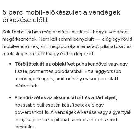
5 perc mobil-előkészület a vendégek
érkezése előtt
Sok technikai hiba még azelőtt keletkezik, hogy a vendégek
megérkeznének. Nem kell semmi bonyolult — elég egy rövid
mobil-ellenőrzés, ami megspórolja a lemaradt pillanatokat és
a feleslegesen sötét vagy életlen képeket.
Töröljétek át az objektívet
puha kendővel vagy egy
tiszta, pormentes pólódarabbal. Ez a leggyorsabb
minőségbeli ugrás, amit néhány másodperc alatt
elérhettek.
Ellenőrizzétek az akkumulátort és a tárhelyet,
hosszabb buli esetén készítsetek elő egy
powerbankot is. A vendégek érkezése vagy a gyertyák
elfújása pont az a pillanat, amikor a mobil szeret
lemerülni.