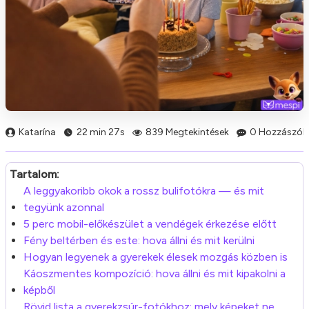
Katarína
22 min 27s
839 Megtekintések
0 Hozzászólá
Tartalom:
A leggyakoribb okok a rossz bulifotókra — és mit
tegyünk azonnal
5 perc mobil-előkészület a vendégek érkezése előtt
Fény beltérben és este: hova állni és mit kerülni
Hogyan legyenek a gyerekek élesek mozgás közben is
Káoszmentes kompozíció: hova állni és mit kipakolni a
képből
Rövid lista a gyerekzsúr-fotókhoz: mely képeket ne