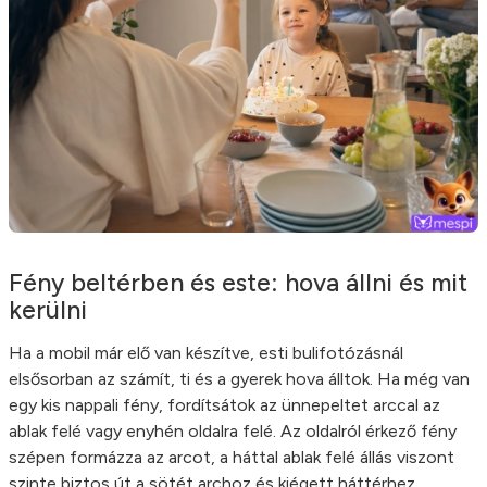
Fény beltérben és este: hova állni és mit
kerülni
Ha a mobil már elő van készítve, esti bulifotózásnál
elsősorban az számít, ti és a gyerek hova álltok. Ha még van
egy kis nappali fény, fordítsátok az ünnepeltet arccal az
ablak felé vagy enyhén oldalra felé. Az oldalról érkező fény
szépen formázza az arcot, a háttal ablak felé állás viszont
szinte biztos út a sötét archoz és kiégett háttérhez.